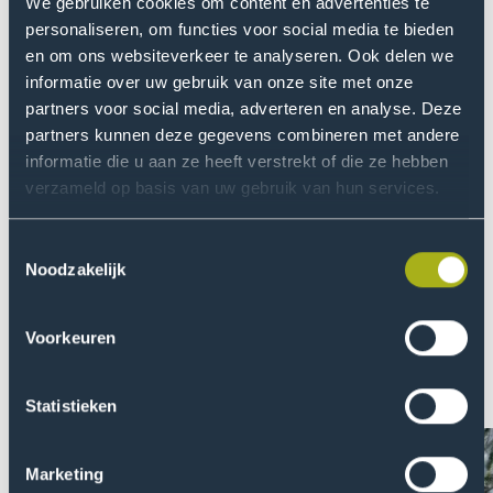
We gebruiken cookies om content en advertenties te
personaliseren, om functies voor social media te bieden
en om ons websiteverkeer te analyseren. Ook delen we
informatie over uw gebruik van onze site met onze
partners voor social media, adverteren en analyse. Deze
partners kunnen deze gegevens combineren met andere
informatie die u aan ze heeft verstrekt of die ze hebben
verzameld op basis van uw gebruik van hun services.
Toestemmingsselectie
Over De Haagse
Noodzakelijk
Een veilig en betrokken klimaat creëren waarin we
gelijke kansen scheppen. Onderzoeken wat er écht
Voorkeuren
speelt in de wereld en daar oplossingen voor vinden.
Lees meer over ons streven naar continue
ontwikkeling, of beter nog: doe mee!
Statistieken
Marketing