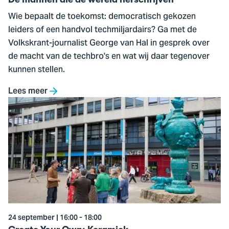
Wie bepaalt de toekomst: democratisch gekozen
leiders of een handvol techmiljardairs? Ga met de
Volkskrant-journalist George van Hal in gesprek over
de macht van de techbro's en wat wij daar tegenover
kunnen stellen.
Lees meer
Ga
naar
Create
Your
Own:
Keramiek
24 september | 16:00 - 18:00