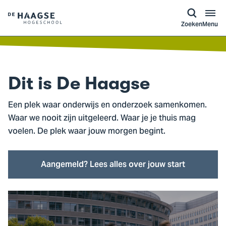
a naar
ontent
Logo
Zoeken
Menu
van
De
Haagse
Hogeschool,
Dit is
De Haagse
ga
naar
Een plek waar onderwijs en onderzoek samenkomen.
de
Waar we nooit zijn uitgeleerd. Waar je je thuis mag
homepagina
voelen. De plek waar jouw morgen begint.
Aangemeld? Lees alles over jouw start