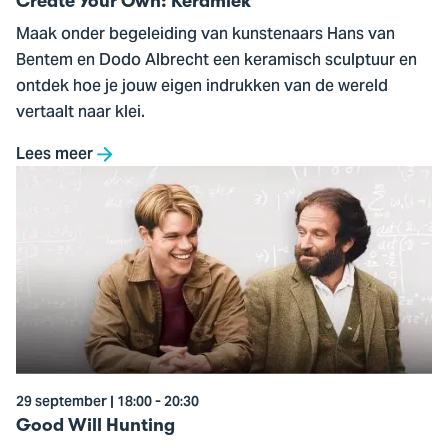
Create Your Own: Keramiek
Maak onder begeleiding van kunstenaars Hans van
Bentem en Dodo Albrecht een keramisch sculptuur en
ontdek hoe je jouw eigen indrukken van de wereld
vertaalt naar klei.
Lees meer
Ga
naar
Good
Will
Hunting
29 september | 18:00 - 20:30
Good Will Hunting