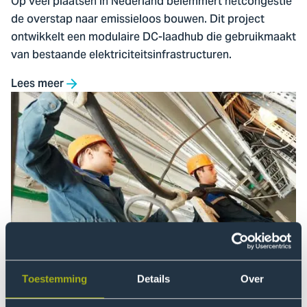
Op veel plaatsen in Nederland belemmert netcongestie
Laadhub
de overstap naar emissieloos bouwen. Dit project
ontwikkelt een modulaire DC-laadhub die gebruikmaakt
van bestaande elektriciteitsinfrastructuren.
Lees meer
Ga
naar
Samen
DC
OVL
Versnellen
Samen DC OVL Versnellen
Netcongestie vraagt om slimmer gebruik van
Toestemming
Details
Over
bestaande infrastructuur. Dit project onderzoekt hoe