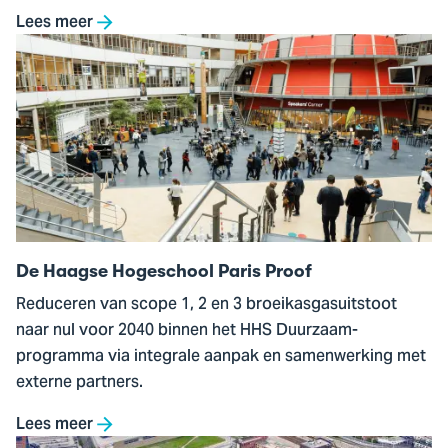
Lees meer
Ga
naar
De
Haagse
Hogeschool
Paris
Proof
De Haagse Hogeschool Paris Proof
Reduceren van scope 1, 2 en 3 broeikasgasuitstoot
naar nul voor 2040 binnen het HHS Duurzaam-
programma via integrale aanpak en samenwerking met
externe partners.
Lees meer