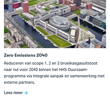
Ga
naar
Zero
Emissions
2040
Zero Emissions 2040
Reduceren van scope 1, 2 en 3 broeikasgasuitstoot
naar nul voor 2040 binnen het HHS Duurzaam-
programma via integrale aanpak en samenwerking met
externe partners.
Lees meer