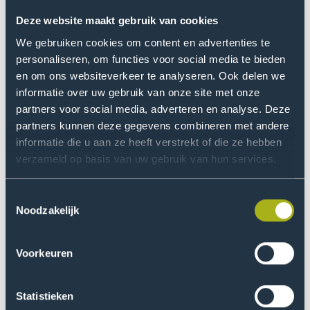
openbare verlichtingsnetten kunnen bijdragen aan een
toekomstbestendig en flexibel energiesysteem.
Deze website maakt gebruik van cookies
We gebruiken cookies om content en advertenties te
Lees meer
personaliseren, om functies voor social media te bieden
Ga
en om ons websiteverkeer te analyseren. Ook delen we
naar
informatie over uw gebruik van onze site met onze
HyUse:
partners voor social media, adverteren en analyse. Deze
groene
partners kunnen deze gegevens combineren met andere
waterstof
informatie die u aan ze heeft verstrekt of die ze hebben
voor
verzameld op basis van uw gebruik van hun services.
duurzame
energiesystemen
Toestemmingsselectie
Noodzakelijk
HyUse: groene waterstof voor duurzame
energiesystemen
Voorkeuren
HyUse onderzoekt hoe groene waterstof kan bijdragen
aan duurzame energievoorziening, industrie en zwaar
Statistieken
transport. De Haagse Hogeschool ontwikkelt en test