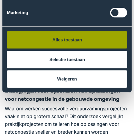
een waterstofinstallatie voor de glastuinbouw.
Marketing
Lees meer
Ga
naar
Uitdagingen
Alles toestaan
voor
opschalen
Selectie toestaan
van
oplossingen
voor
Weigeren
netcongestie
Uitdagingen voor opschalen van oplossingen
in
voor netcongestie in de gebouwde omgeving
de
Waarom werken succesvolle verduurzamingsprojecten
gebouwde
vaak niet op grotere schaal? Dit onderzoek vergelijkt
omgeving
praktijkprojecten om te leren hoe oplossingen voor
netcongestie sneller en breder kunnen worden