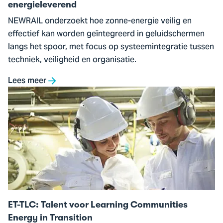
energieleverend
NEWRAIL onderzoekt hoe zonne-energie veilig en
effectief kan worden geïntegreerd in geluidschermen
langs het spoor, met focus op systeemintegratie tussen
techniek, veiligheid en organisatie.
Lees meer
Ga
naar
ET-
TLC:
Talent
voor
Learning
Communities
Energy
ET-TLC: Talent voor Learning Communities
in
Energy in Transition
Transition