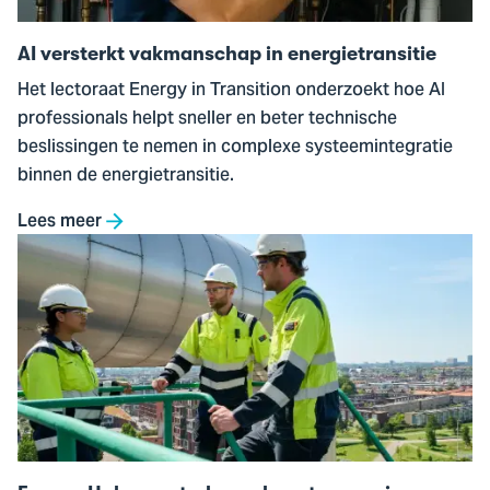
AI versterkt vakmanschap in energietransitie
Het lectoraat Energy in Transition onderzoekt hoe AI
professionals helpt sneller en beter technische
beslissingen te nemen in complexe systeemintegratie
binnen de energietransitie.
Lees meer
Ga
naar
Energy
Hubs
versterken
robuuste
energie-
infrastructuur