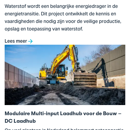
Waterstof wordt een belangrijke energiedrager in de
energietransitie. Dit project ontwikkelt de kennis en
vaardigheden die nodig zijn voor de veilige productie,
opslag en toepassing van waterstof.
Lees meer
Ga
naar
Modulaire
Multi-
input
Laadhub
voor
de
Bouw
Modulaire Multi-input Laadhub voor de Bouw –
–
DC Laadhub
DC