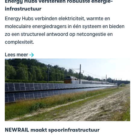
Energy Hubs versterken robuuste energie-
infrastructuur
Energy Hubs verbinden elektriciteit, warmte en
moleculaire energiedragers in één systeem en bieden
zo een structureel antwoord op netcongestie en
complexiteit.
Lees meer
Ga
naar
NEWRAIL
maakt
spoorinfrastructuur
energieleverend
NEWRAIL maakt spoorinfrastructuur