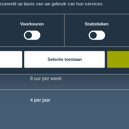
erzameld op basis van uw gebruik van hun services.
September
Voorkeuren
Statistieken
Iedere dinsdag
10 tot 12 uur per week
Selectie toestaan
8 uur per week
4 per jaar