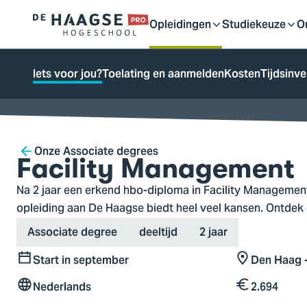
Proefstuderen
Contact en bereikbaarh
Opleidingen
Studiekeuze
O
Logo
Open
Open
O
van
a naar
De
ontent
Iets voor jou?
Toelating en aanmelden
Kosten
Tijdsinve
Haagse
of
of
o
Hogeschool,
ga
sluit
sluit
sl
naar
Breadcrumb
Onze Associate degrees
de
Facility Management
homepagina
submenu
submenu
s
Na 2 jaar een erkend hbo-diploma in Facility Managemen
opleiding aan De Haagse biedt heel veel kansen. Ontdek of
Type
Variant
Duration
Associate degree
deeltijd
2 jaar
Start in september
Den Haag -
Start
Locatie
Nederlands
2.694
Taal
Kosten