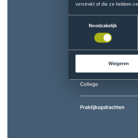
verstrekt of die ze hebben v
Startmaand
Toestemmingsselectie
Noodzakelijk
Lesdagen
Zelfstudie
Weigeren
College
Praktijkopdrachten