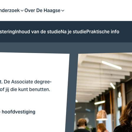
eid
nderzoek
Over De Haagse
pen
Open
stering
Inhoud van de studie
Na je studie
Praktische info
f
of
uit
sluit
ubmenu
submenu
t. De Associate degree-
 jij die kunt benutten.
 hoofdvestiging