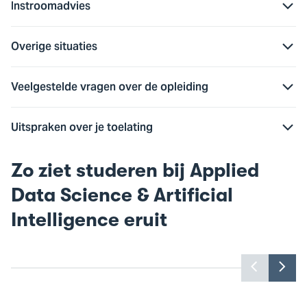
Instroomadvies
Overige situaties
Veelgestelde vragen over de opleiding
Uitspraken over je toelating
Zo ziet studeren bij Applied
Data Science & Artificial
Intelligence eruit
Benieuwd wat hier te zien is? Accepteer
Ben
dan de marketingcookies.
Toon
Too
vorige
vol
Cookie instellingen
slide
slid