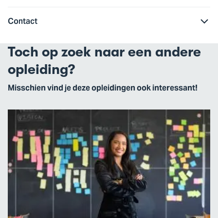
Contact
Toch op zoek naar een andere
opleiding?
Misschien vind je deze opleidingen ook interessant!
Ga
naar
HBO-
ICT