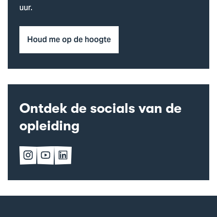
uur.
Houd me op de hoogte
Ontdek de socials van de
opleiding
Volg
Volg
Volg
ons
ons
ons
op
op
op
Instagram
YouTube
LinkedIn