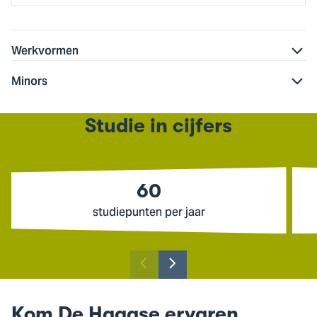
Werkvormen
Minors
Studie in cijfers
60
studiepunten per jaar
Toon
Toon
vorige
volgende
slide
slide
Kom De Haagse ervaren