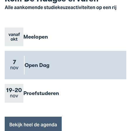
Alle aankomende studiekeuzeactiviteiten op een rij
vanaf
Evenement
Meelopen
Evenement
Go
okt
naam
datum
to
Meelopen
event
7
Evenement
Open Dag
Evenement
nov
Go
naam
datum
to
Open
Dag
Van
19
Tot
-
20
Evenement
Proefstuderen
Evenement
nov
Go
event
naam
datum
to
Proefstuderen
event
Bekijk heel de agenda