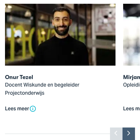
Open
Open
de
de
pop-
pop-
up
up
van
van
Onur
Mirjam
Tezel
Boer
Onur Tezel
Mirja
Docent Wiskunde en begeleider
Opleid
Projectonderwijs
Lees meer
Lees m
Toon
Too