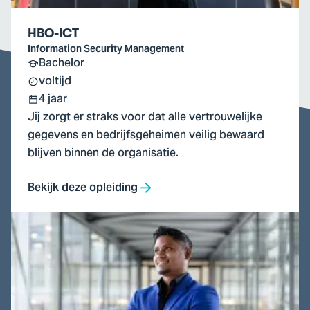
HBO-ICT
Information Security Management
Bachelor
voltijd
4 jaar
Jij zorgt er straks voor dat alle vertrouwelijke
gegevens en bedrijfsgeheimen veilig bewaard
blijven binnen de organisatie.
Bekijk deze opleiding
Ga
naar
HBO-
ICT