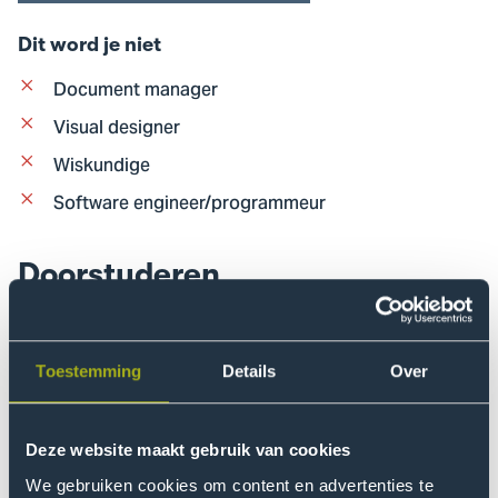
Dit word je niet
Document manager
Visual designer
Wiskundige
Software engineer/programmeur
Doorstuderen
Het spannende vakgebied van data science en AI is
volop in ontwikkeling. Wie weet hoe het er over 4 jaar
voor staat? Wat we wel weten, is dat er naast de
Toestemming
Details
Over
bestaande masteropleidingen in binnen- en buitenland
continu nieuwe masteropleidingen worden ontwikkeld.
Deze website maakt gebruik van cookies
Met de bacheloropleiding Applied Data Science &
Artificial Intelligence bereiden wij je zo goed mogelijk
We gebruiken cookies om content en advertenties te