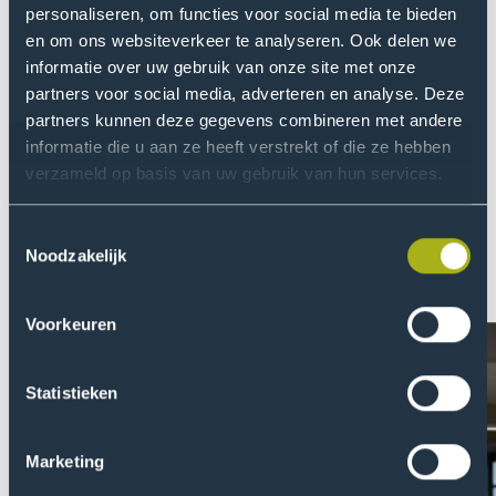
voor op een vervolgstudie. Zo bieden we bijvoorbeeld
personaliseren, om functies voor social media te bieden
en om ons websiteverkeer te analyseren. Ook delen we
een voorbereidingsminor voor universitaire
informatie over uw gebruik van onze site met onze
masteropleidingen, waarmee je bij sommige
partners voor social media, adverteren en analyse. Deze
universiteiten kunt instromen zonder schakeljaar.
partners kunnen deze gegevens combineren met andere
informatie die u aan ze heeft verstrekt of die ze hebben
Studenten over Applied Data
verzameld op basis van uw gebruik van hun services.
Science & Artificial
Toestemmingsselectie
Intelligence
Noodzakelijk
Voorkeuren
Open
Open
de
de
pop-
pop-
Statistieken
up
up
van
van
Marketing
Natasja
Roel