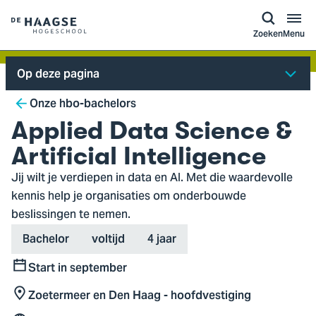
a naar
ontent
Logo
Zoeken
Menu
van
De
Op deze pagina
Haagse
Breadcrumb
Hogeschool,
Onze hbo-bachelors
ga
Applied Data Science &
naar
Artificial Intelligence
de
Jij wilt je verdiepen in data en AI. Met die waardevolle
homepagina
kennis help je organisaties om onderbouwde
beslissingen te nemen.
Type
Variant
Duration
Bachelor
voltijd
4 jaar
Start in september
Start
Zoetermeer en Den Haag - hoofdvestiging
Locatie