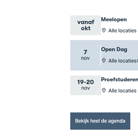
Evenement
Meelopen
vanaf
naam
Evenement
Go
okt
Alle locaties
datum
Evenement
to
locatie
Meelopen
Evenement
Open Dag
event
7
naam
Evenement
nov
Go
Alle locaties
datum
Evenement
to
locatie
Open
Evenement
Proefstudere
Dag
Van
19
Tot
-
20
naam
Evenement
nov
Go
Alle locaties
event
datum
Evenement
to
locatie
Proefstuderen
event
Bekijk heel de agenda