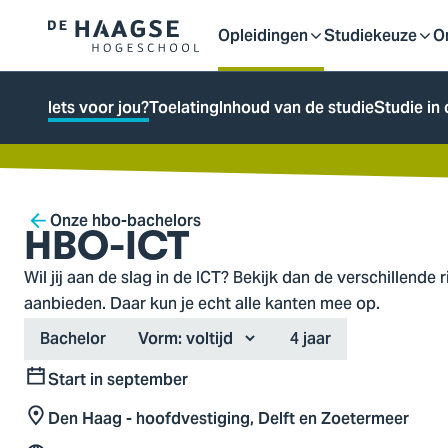
Proefstuderen
Contact en bereikbaarh
Opleidingen
Studiekeuze
O
Logo
Open
Open
O
van
a naar
De
ontent
Iets voor jou?
Toelating
Inhoud van de studie
Studie in 
Haagse
of
of
o
Hogeschool,
ga
sluit
sluit
sl
naar
Breadcrumb
Onze hbo-bachelors
de
HBO-ICT
homepagina
submenu
submenu
s
Wil jij aan de slag in de ICT? Bekijk dan de verschillende 
aanbieden. Daar kun je echt alle kanten mee op.
Type
Duration
Bachelor
Vorm:
4 jaar
Start in september
Start
Den Haag - hoofdvestiging, Delft en Zoetermeer
Locatie