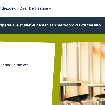
eid
nderzoek
Over De Haagse
pen
Open
cijfers
Na je studie
Studenten aan het woord
Praktische info
f
of
uit
sluit
ubmenu
submenu
richtingen die we