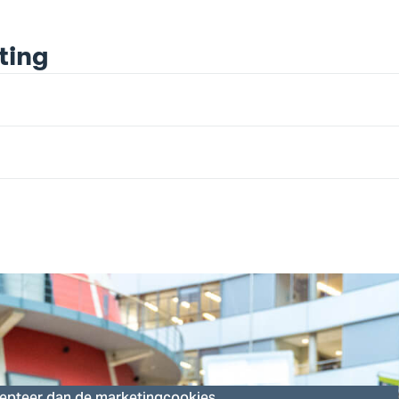
ting
ruit