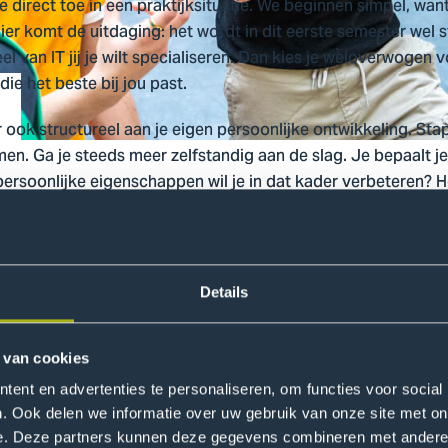
e direct toe in een praktijksituatie. We beginnen simpel, wan
ier komt de uitdaging: het wordt in dit eerste semester wel
el van IT jij je wilt specialiseren. Dan kies je weloverwogen v
die het beste bij jou past.
ar ook structureel aan je eigen persoonlijke ontwikkeling. St
n. Ga je steeds meer zelfstandig aan de slag. Je bepaalt je 
e persoonlijke eigenschappen wil je in dat kader verbeteren?
ofessionele vaardigheden die iedere ICT’er nodig heeft, zoa
Details
 van cookies
ent en advertenties te personaliseren, om functies voor social
. Ook delen we informatie over uw gebruik van onze site met on
e. Deze partners kunnen deze gegevens combineren met andere i