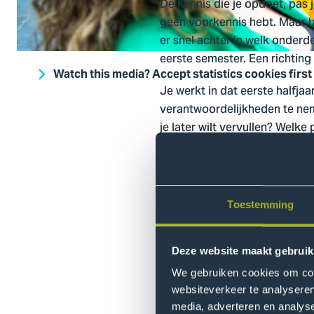
De kennis die je opdoet, pas j
geen voorkennis hebt. Maar h
er snel achter in welk onderde
eerste semester. Een richting 
Watch this media? Accept statistics cookies first
Je werkt in dat eerste halfja
verantwoordelijkheden te neme
je later wilt vervullen? Welk
Daarnaast ontwikkel je de pr
procesgericht werken.
Toestemming
Werkvormen
Deze website maakt gebruik
Minors
We gebruiken cookies om cont
websiteverkeer te analyseren
media, adverteren en analys