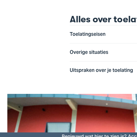
Alles over toela
Toelatingseisen
Overige situaties
Uitspraken over je toelating
Zo ziet studeren bij HBO-ICT e