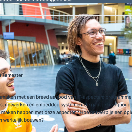
cepteer dan de marketingcookies.
stellingen
studie
e semester
ismaken met een breed aanbod van IT-aspecten: programmere
s, netwerken en embedded systemen. Je gaat je bezighoude
te maken hebben met deze aspecten? Hoe ontwerp je een opl
an werkelijk bouwen?