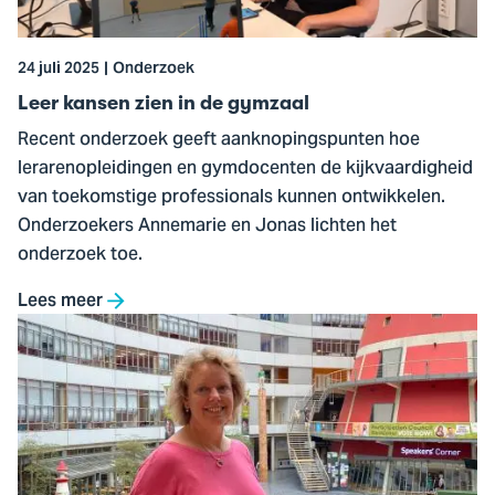
gymzaal
24 juli 2025
Onderzoek
Leer kansen zien in de gymzaal
Recent onderzoek geeft aanknopingspunten hoe
lerarenopleidingen en gymdocenten de kijkvaardigheid
van toekomstige professionals kunnen ontwikkelen.
Onderzoekers Annemarie en Jonas lichten het
onderzoek toe.
Lees meer
Ga
naar
Associate
lector
Gezonde
Voeding