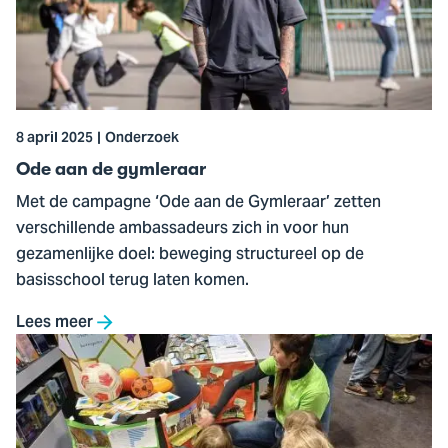
de
gymleraar
8 april 2025
Onderzoek
Ode aan de gymleraar
Met de campagne ‘Ode aan de Gymleraar’ zetten
verschillende ambassadeurs zich in voor hun
gezamenlijke doel: beweging structureel op de
basisschool terug laten komen.
Lees meer
Ga
naar
Klokhuis
Wetenschapsprijs: