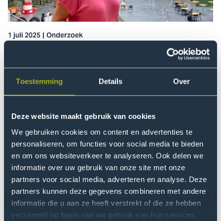
voor
een
Gezonde
1 juli 2025
Onderzoek
Generatie
van
Associate lector Gezonde Voeding voor een
start
Gezonde Generatie van start
Per 1 juli 2025 is Machteld van Lieshout gestart als
Toestemming
Details
Over
associate lector. Ze gaat zich richten op preventie en
impact, want bij het werken met jeugd gaat het om
aanleren én behouden van duurzaam gezond gedrag.
Deze website maakt gebruik van cookies
We gebruiken cookies om content en advertenties te
Lees meer
personaliseren, om functies voor social media te bieden
Ga
en om ons websiteverkeer te analyseren. Ook delen we
naar
informatie over uw gebruik van onze site met onze
Pim
partners voor social media, adverteren en analyse. Deze
Koolwijk
partners kunnen deze gegevens combineren met andere
promoveert
informatie die u aan ze heeft verstrekt of die ze hebben
op
verzameld op basis van uw gebruik van hun services.