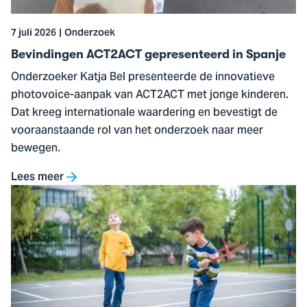
7 juli 2026
Onderzoek
Bevindingen ACT2ACT gepresenteerd in Spanje
Onderzoeker Katja Bel presenteerde de innovatieve
photovoice-aanpak van ACT2ACT met jonge kinderen.
Dat kreeg internationale waardering en bevestigt de
vooraanstaande rol van het onderzoek naar meer
bewegen.
Lees meer
Ga
naar
Motorische
ontwikkeling
van
kinderen
vraagt