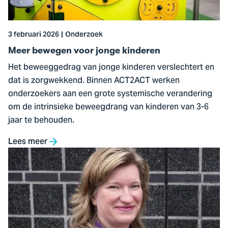
kinderen
3 februari 2026
Onderzoek
Meer bewegen voor jonge kinderen
Het beweeggedrag van jonge kinderen verslechtert en
dat is zorgwekkend. Binnen ACT2ACT werken
onderzoekers aan een grote systemische verandering
om de intrinsieke beweegdrang van kinderen van 3-6
jaar te behouden.
Lees meer
Ga
naar
Terugblik:
vijf
jaar
bouwen