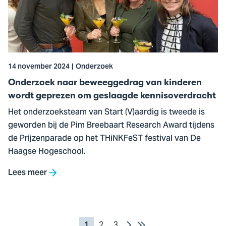
beweeggedrag
van
kinderen
wordt
geprezen
14 november 2024
Onderzoek
om
geslaagde
Onderzoek naar beweeggedrag van kinderen
kennisoverdracht
wordt geprezen om geslaagde kennisoverdracht
Het onderzoeksteam van Start (V)aardig is tweede is
geworden bij de Pim Breebaart Research Award tijdens
de Prijzenparade op het THiNKFeST festival van De
Haagse Hogeschool.
Lees meer
Pagination
Next
Last
Current
1
Pagina
2
Pagina
3