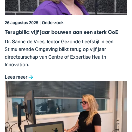
aan
een
sterk
26 augustus 2025
Onderzoek
CoE
Terugblik: vijf jaar bouwen aan een sterk CoE
Dr. Sanne de Vries, lector Gezonde Leefstijl in een
Stimulerende Omgeving blikt terug op vijf jaar
directeurschap van Centre of Expertise Health
Innovation.
Lees meer
Ga
naar
Leer
kansen
zien
in
de