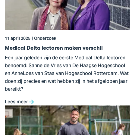
lectoren
maken
verschil
11 april 2025
Onderzoek
Medical Delta lectoren maken verschil
Een jaar geleden zijn de eerste Medical Delta lectoren
benoemd: Sanne de Vries van De Haagse Hogeschool
en AnneLoes van Staa van Hogeschool Rotterdam. Wat
doen zij precies en wat hebben zij in het afgelopen jaar
bereikt?
Lees meer
Ga
naar
Ode
aan