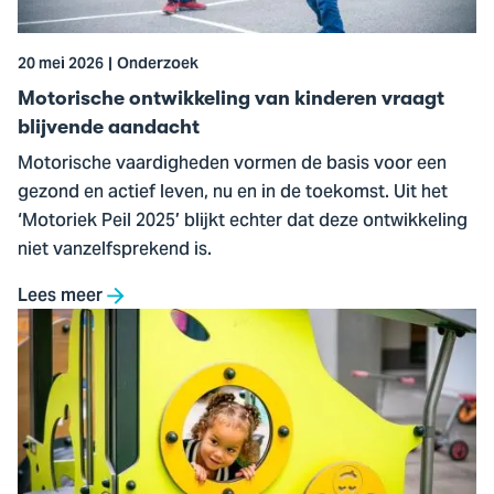
blijvende
aandacht
20 mei 2026
Onderzoek
Motorische ontwikkeling van kinderen vraagt
blijvende aandacht
Motorische vaardigheden vormen de basis voor een
gezond en actief leven, nu en in de toekomst. Uit het
‘Motoriek Peil 2025’ blijkt echter dat deze ontwikkeling
niet vanzelfsprekend is.
Lees meer
Ga
naar
Meer
bewegen
voor
jonge