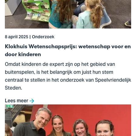
wetenschap
voor
en
door
kinderen
8 april 2025
Onderzoek
Klokhuis Wetenschapsprijs: wetenschap voor en
door kinderen
Omdat kinderen de expert zijn op het gebied van
buitenspelen, is het belangrijk om juist hun stem
centraal te stellen in het onderzoek van Speelvriendelijk
Steden.
Lees meer
Ga
naar
Onderzoek
naar