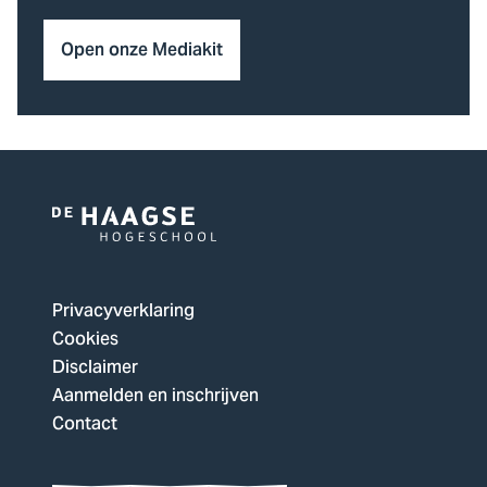
Open onze Mediakit
Logo
van
De
Privacyverklaring
Haagse
Cookies
Hogeschool,
Disclaimer
ga
Aanmelden en inschrijven
naar
Contact
de
homepagina