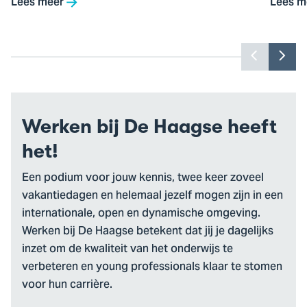
Lees meer
Lees m
Toon
Too
vorige
vol
slide
slid
Werken bij De Haagse heeft
het!
Een podium voor jouw kennis, twee keer zoveel
vakantiedagen en helemaal jezelf mogen zijn in een
internationale, open en dynamische omgeving.
Werken bij De Haagse betekent dat jij je dagelijks
inzet om de kwaliteit van het onderwijs te
verbeteren en young professionals klaar te stomen
voor hun carrière.