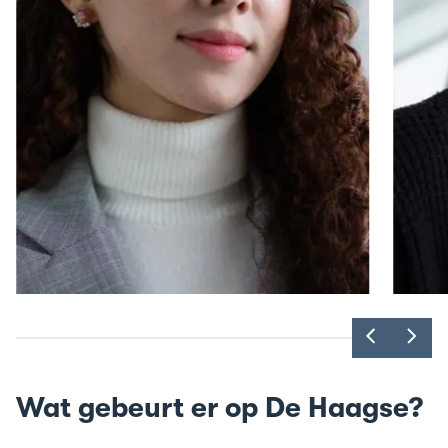
Toon
Too
vorige
vol
slide
slid
Wat gebeurt er op De Haagse?