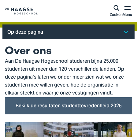
a naar
ontent
Logo
Zoeken
Menu
van
De
Op deze pagina
Haagse
Hogeschool,
Over ons
ga
Aan De Haagse Hogeschool studeren bijna 25.000
naar
studenten uit meer dan 120 verschillende landen. Op
de
deze pagina’s laten we onder meer zien wat we onze
homepagina
studenten mee willen geven, hoe de organisatie in
elkaar steekt en waar je onze vestigingen vindt.
Bekijk de resultaten studenttevredenheid 2025