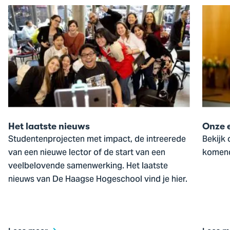
Ga
Ga
naar
naar
Het
Onze
laatste
evene
nieuws
Het laatste nieuws
Onze 
Studentenprojecten met impact, de intreerede
Bekijk 
van een nieuwe lector of de start van een
komend
veelbelovende samenwerking. Het laatste
nieuws van De Haagse Hogeschool vind je hier.