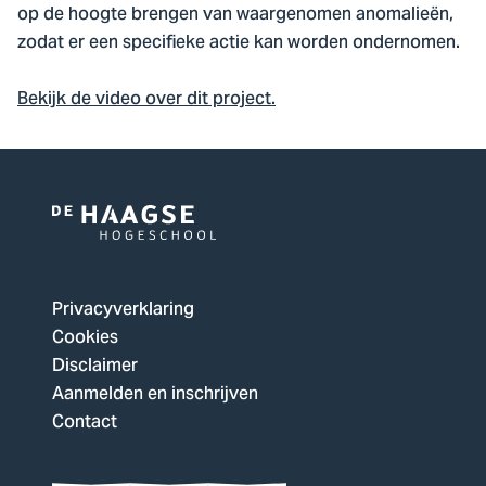
op de hoogte brengen van waargenomen anomalieën,
zodat er een specifieke actie kan worden ondernomen.
Bekijk de video over dit project.
Logo
van
De
Privacyverklaring
Haagse
Cookies
Hogeschool,
Disclaimer
ga
Aanmelden en inschrijven
naar
Contact
de
homepagina