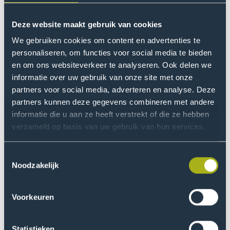
Security is als kennispartner van het CoECS betrokken
bij DurableCASE. Het lectoraat biedt onder meer
Deze website maakt gebruik van cookies
ondersteuning bij het opstellen van de eisen en het
We gebruiken cookies om content en advertenties te
architectuurontwerp (beveiliging), 'security-by-design',
personaliseren, om functies voor social media te bieden
neemt deel aan de werkgroep Software Development
en om ons websiteverkeer te analyseren. Ook delen we
Environment (SDE) en draagt bij aan de validatie van de
informatie over uw gebruik van onze site met onze
beveiliging.
partners voor social media, adverteren en analyse. Deze
partners kunnen deze gegevens combineren met andere
Risicobeoordeling voor de
informatie die u aan ze heeft verstrekt of die ze hebben
verzameld op basis van uw gebruik van hun services.
projectpartner
Als onderdeel van het DurableCASE-project is er een
Toestemmingsselectie
risicobeoordeling uitgevoerd voor een van de
Noodzakelijk
projectpartners. Aan de hand van de EBIOS-
methodologie zijn er een aantal workshops
Voorkeuren
georganiseerd om de oorsprong van de risico's en de
beoogde doelstellingen te bepalen, en deze te scoren
Statistieken