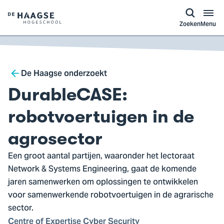
a naar
ontent
Logo
Zoeken
Menu
van
De
Haagse
Breadcrumb
Hogeschool,
De Haagse onderzoekt
ga
DurableCASE:
naar
de
robotvoertuigen in de
homepagina
agrosector
Een groot aantal partijen, waaronder het lectoraat
Network & Systems Engineering, gaat de komende
jaren samenwerken om oplossingen te ontwikkelen
voor samenwerkende robotvoertuigen in de agrarische
sector.
Centre of Expertise Cyber Security