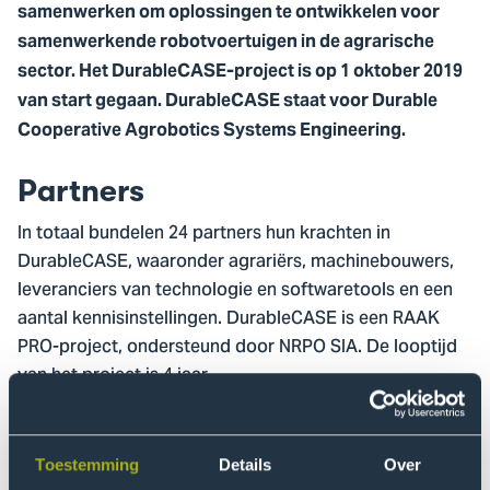
samenwerken om oplossingen te ontwikkelen voor
samenwerkende robotvoertuigen in de agrarische
sector. Het DurableCASE-project is op 1 oktober 2019
van start gegaan. DurableCASE staat voor Durable
Cooperative Agrobotics Systems Engineering.
Partners
In totaal bundelen 24 partners hun krachten in
DurableCASE, waaronder agrariërs, machinebouwers,
leveranciers van technologie en softwaretools en een
aantal kennisinstellingen. DurableCASE is een RAAK
PRO-project, ondersteund door NRPO SIA. De looptijd
van het project is 4 jaar.
Rol van het lectoraat
Toestemming
Details
Over
Het lectoraat Network & Systems Engineering Cyber