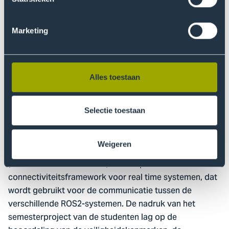
op motivatie, middelen en activiteit.
Beveiligingsbeoordeling van
Marketing
ROS2/DDS
Voor hun semesterproject hebben studenten van De
Alles toestaan
Haagse Hogeschool verschillende DDS-middleware-
implementaties beoordeeld voor gebruik door de
robotagenten in het DurableCASE-project. Robot
Selectie toestaan
Operating System 2 (ROS2) is een besturingssysteem
dat wordt gebruikt voor robots zoals de
Weigeren
landbouwrobots in het DurableCASE-project. DDS
(Data Distribution Service) is een open standaard
connectiviteitsframework voor real time systemen, dat
wordt gebruikt voor de communicatie tussen de
verschillende ROS2-systemen. De nadruk van het
semesterproject van de studenten lag op de