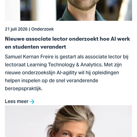
onderzoekt
hoe
AI
werk
21 juli 2026
Onderzoek
en
studenten
Nieuwe associate lector onderzoekt hoe AI werk
verandert
en studenten verandert
Samuel Kernan Freire is gestart als associate lector bij
lectoraat Learning Technology & Analytics. Met zijn
nieuwe onderzoekslijn AI-agility wil hij opleidingen
helpen inspelen op de snel veranderende
beroepspraktijk.
Lees meer
Ga
naar
Dr.
Guusje