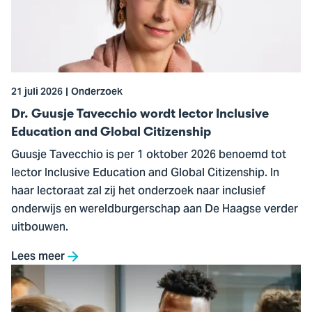
Tavecchio
wordt
lector
Inclusive
Education
21 juli 2026
Onderzoek
and
Global
Dr. Guusje Tavecchio wordt lector Inclusive
Citizenship
Education and Global Citizenship
Guusje Tavecchio is per 1 oktober 2026 benoemd tot
lector Inclusive Education and Global Citizenship. In
haar lectoraat zal zij het onderzoek naar inclusief
onderwijs en wereldburgerschap aan De Haagse verder
uitbouwen.
Lees meer
Ga
naar
SFF