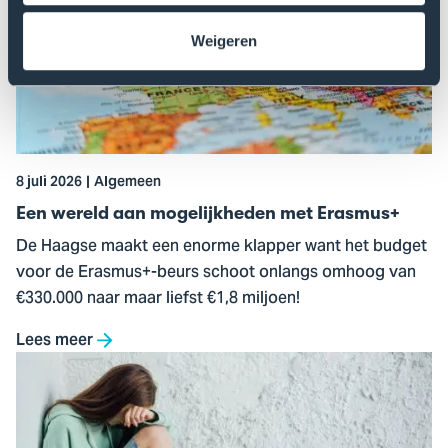
Een
wereld
Weigeren
aan
mogelijkheden
met
Erasmus+
8 juli 2026
Algemeen
Een wereld aan mogelijkheden met Erasmus+
De Haagse maakt een enorme klapper want het budget
voor de Erasmus+-beurs schoot onlangs omhoog van
€330.000 naar maar liefst €1,8 miljoen!
Lees meer
Ga
naar
Nieuw
onderzoek