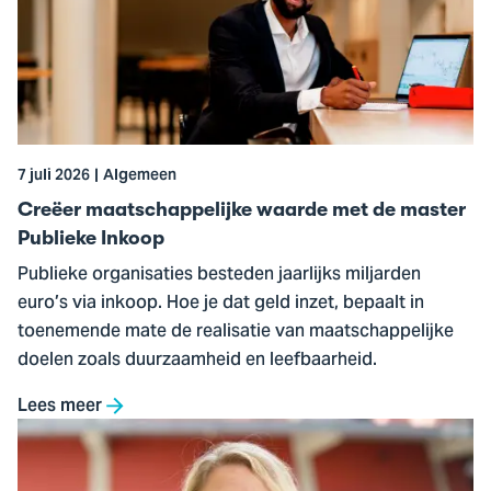
maatschappelijke
waarde
met
de
master
Publieke
7 juli 2026
Algemeen
Inkoop
Creëer maatschappelijke waarde met de master
Publieke Inkoop
Publieke organisaties besteden jaarlijks miljarden
euro’s via inkoop. Hoe je dat geld inzet, bepaalt in
toenemende mate de realisatie van maatschappelijke
doelen zoals duurzaamheid en leefbaarheid.
Lees meer
Ga
naar
Nieuw