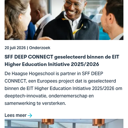
DEEP
CONNECT
geselecteerd
binnen
de
EIT
20 juli 2026
Onderzoek
Higher
Education
SFF DEEP CONNECT geselecteerd binnen de EIT
Initiative
Higher Education Initiative 2025/2026
2025/2026
De Haagse Hogeschool is partner in SFF DEEP
CONNECT, een Europees project dat is geselecteerd
binnen de EIT Higher Education Initiative 2025/2026 om
deeptech-innovatie, ondernemerschap en
samenwerking te versterken.
Lees meer
Ga