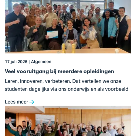
naar
Veel
vooruitgang
bij
meerdere
opleidingen
17 juli 2026
Algemeen
Veel vooruitgang bij meerdere opleidingen
Leren, innoveren, verbeteren. Dat vertellen we onze
studenten dagelijks via ons onderwijs en als voorbeeld.
Lees meer
Ga
naar
Meerdere
initiatieven,