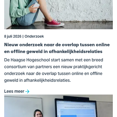
naar
de
overlap
tussen
online
8 juli 2026
Onderzoek
en
offline
Nieuw onderzoek naar de overlap tussen online
geweld
en offline geweld in afhankelijkheidsrelaties
in
De Haagse Hogeschool start samen met een breed
afhankelijkheidsrelaties
consortium van partners een nieuw praktijkgericht
onderzoek naar de overlap tussen online en offline
geweld in afhankelijkheidsrelaties.
Lees meer
Ga
naar
CHAI: