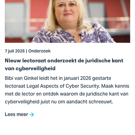
lectoraat
onderzoekt
de
juridische
kant
van
7 juli 2026
Onderzoek
cyberveiligheid
Nieuw lectoraat onderzoekt de juridische kant
van cyberveiligheid
Bibi van Ginkel leidt het in januari 2026 gestarte
lectoraat Legal Aspects of Cyber Security. Maak kennis
met de lector en ontdek waarom de juridische kant van
cyberveiligheid juist nu om aandacht schreeuwt.
Lees meer