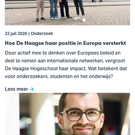
haar
positie
in
Europa
22 juli 2026
Onderzoek
versterkt
Hoe De Haagse haar positie in Europa versterkt
Door actief mee te denken over Europees beleid en
deel te nemen aan internationale netwerken, vergroot
De Haagse Hogeschool haar impact. Wat betekent dat
voor onderzoekers, studenten en het onderwijs?
Lees meer
Ga
naar
Nieuwe
associate
lector