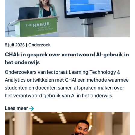
in
gesprek
over
verantwoord
AI-
gebruik
8 juli 2026
Onderzoek
in
het
CHAI: in gesprek over verantwoord AI-gebruik in
onderwijs
het onderwijs
Onderzoekers van lectoraat Learning Technology &
Analytics ontwikkelen met CHAI een methode waarmee
studenten en docenten samen afspraken maken over
het verantwoord gebruik van AI in het onderwijs.
Lees meer
Ga
naar
Creëer