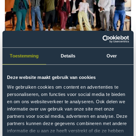
één
gezamenlijke
beweging
10 juli 2026
Algemeen
Meerdere initiatieven, één gezamenlijke
Toestemming
Details
Over
beweging
Een nieuwe ontwikkeling voor een kleine groep. Zo
begon het. Maar al heel gauw werd het een groot
Deze website maakt gebruik van cookies
thema. Betrekkelijk vroeg in de stormachtige
We gebruiken cookies om content en advertenties te
ontwikkeling van AI besloot De Haagse de
personaliseren, om functies voor social media te bieden
mogelijkheden ervan te omarmen.
en om ons websiteverkeer te analyseren. Ook delen we
informatie over uw gebruik van onze site met onze
Lees meer
partners voor social media, adverteren en analyse. Deze
Ga
partners kunnen deze gegevens combineren met andere
naar
informatie die u aan ze heeft verstrekt of die ze hebben