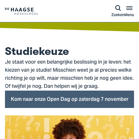
a naar
ontent
Logo
Zoeken
Menu
van
De
Haagse
Hogeschool,
Studiekeuze
ga
Je staat voor een belangrijke beslissing in je leven: het
naar
kiezen van je studie! Misschien weet je al precies welke
de
richting je op wilt, maar misschien heb je nog geen idee.
homepagina
Of twijfel je nog. Dan helpen wij je graag.
Kom naar onze Open Dag op zaterdag 7 november