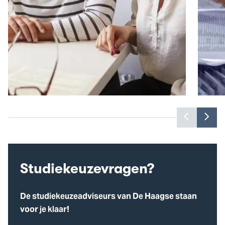
Toon
Too
vorige
vol
Informatie voor ouders
In
slide
slid
Lees meer
Lee
Studiekeuzevragen?
De studiekeuzeadviseurs van De Haagse staan
voor je klaar!