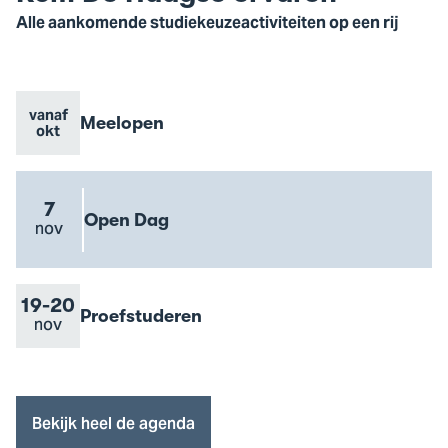
Alle aankomende studiekeuzeactiviteiten op een rij
vanaf
Evenement
Meelopen
Evenement
Go
okt
naam
datum
to
Meelopen
event
7
Evenement
Open Dag
Evenement
nov
Go
naam
datum
to
Open
Dag
Van
19
Tot
-
20
Evenement
Proefstuderen
Evenement
nov
Go
event
naam
datum
to
Proefstuderen
event
Bekijk heel de agenda