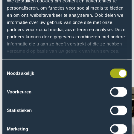
We gebruiken cookies om content en advertenties te
personaliseren, om functies voor social media te bieden
en om ons websiteverkeer te analyseren. Ook delen we
informatie over uw gebruik van onze site met onze
partners voor social media, adverteren en analyse. Deze
partners kunnen deze gegevens combineren met andere
informatie die u aan ze heeft verstrekt of die ze hebben
verzameld op basis van uw gebruik van hun services.
Toestemmingsselectie
Verdiep je verder
Noodzakelijk
Ga
Ga
Voorkeuren
naar
naar
Schakel
Ontde
Statistieken
hulp
de
in
opleid
van
en
Marketing