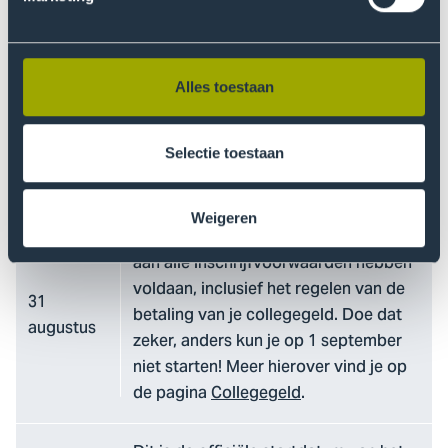
Voor alle deeltijdopleidingen (m.u.v.
Huidtherapie, waarvoor de deadline 15
januari is) en de duale opleidingen
15
Alles toestaan
Verpleegkunde, Social Work,
augustus
Elektrotechniek, Werktuigbouwkunde
en de masteropleidingen geldt de
Selectie toestaan
deadline van 15 augustus.
Weigeren
Tot slot moet je uiterlijk 31 augustus
aan alle inschrijfvoorwaarden hebben
voldaan, inclusief het regelen van de
31
betaling van je collegegeld. Doe dat
augustus
zeker, anders kun je op 1 september
niet starten! Meer hierover vind je op
de pagina
Collegegeld
.