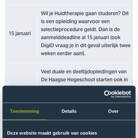
Wil je Huidtherapie gaan studeren? Dit
is een opleiding waarvoor een
selectieprocedure geldt. Dan is de
15 januari
aanmelddeadline al 15 januari (ook
DigiD vraag je in dit geval uiterlijk twee
weken eerder aan!).
Veel duale en deeltijdopleidingen van
De Haagse Hogeschool starten ook in
15 januari
februari. Voor deze februari-instroom
kan je je tot uiterlijk 15 januari
aanmelden.
Toestemming
Details
Over
Uiterste datum aanvragen DigiD (bij
15 april
opleidingen zonder selectie en
Deze website maakt gebruik van cookies