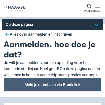
a naar
ontent
Logo
Zoeken
Menu
van
De
Op deze pagina
Haagse
Breadcrumb
Hogeschool,
Alles over aanmelden en inschrijven
ga
Aanmelden, hoe doe je
naar
de
dat?
homepagina
Je wilt je aanmelden voor een opleiding voor het
komende studiejaar. Heel goed! Op deze pagina nemen
we je mee in hoe het aanmeldproces precies verloopt.
Meld je direct aan via Studielink