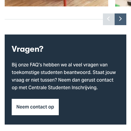
Toon
Too
vorige
vol
Collegegeld
Toe
slide
slid
Lees meer
Lee
Vragen?
Bij onze FAQ’s hebben we al veel vragen van
toekomstige studenten beantwoord. Staat jouw
vraag er niet tussen? Neem dan gerust contact
op met Centrale Studenten Inschrijving.
Neem contact op