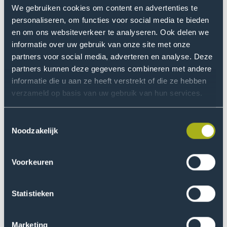
plaatsing).
We gebruiken cookies om content en advertenties te
personaliseren, om functies voor social media te bieden
Voor de meeste voltijd studies sluit de
en om ons websiteverkeer te analyseren. Ook delen we
1 mei
reguliere aanmelding op deze datum.
informatie over uw gebruik van onze site met onze
partners voor social media, adverteren en analyse. Deze
partners kunnen deze gegevens combineren met andere
Ook al is de reguliere aanmelding
informatie die u aan ze heeft verstrekt of die ze hebben
2 mei t/m
gesloten, je kunt je nog tot en met 31
verzameld op basis van uw gebruik van hun services.
31 juli
juli aanmelden bij de voltijd opleiding
van jouw voorkeur.
Toestemmingsselectie
Noodzakelijk
Uiterste aanmelddeadline voor de
HALO en de PABO/HALO i.v.m. de
Voorkeuren
verplichte Meet&Matchdag welke eind
15 juni
juni zal plaatsvinden. Je krijgt hierover
uiterlijk 2 weken van tevoren bericht
Statistieken
vanuit Front Office van de opleiding.
Marketing