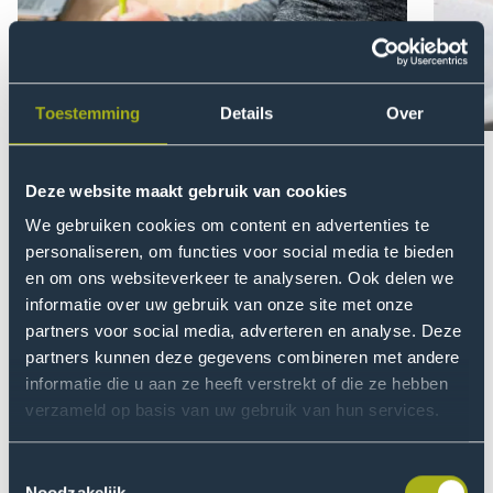
Toestemming
Details
Over
Toon
Too
vorige
vol
Deze website maakt gebruik van cookies
Bezoek onze voorlichtingsdag
Op
slide
slid
We gebruiken cookies om content en advertenties te
Lees meer
Lee
Praktische informatie
personaliseren, om functies voor social media te bieden
en om ons websiteverkeer te analyseren. Ook delen we
Is een deeltijdstudie te combineren met werk en
informatie over uw gebruik van onze site met onze
privéleven? Heb ik werkervaring nodig? Hoe zit het met
partners voor social media, adverteren en analyse. Deze
aanmelden en studiekosten? Alle antwoorden vind je
partners kunnen deze gegevens combineren met andere
hier.
informatie die u aan ze heeft verstrekt of die ze hebben
verzameld op basis van uw gebruik van hun services.
Toestemmingsselectie
Noodzakelijk