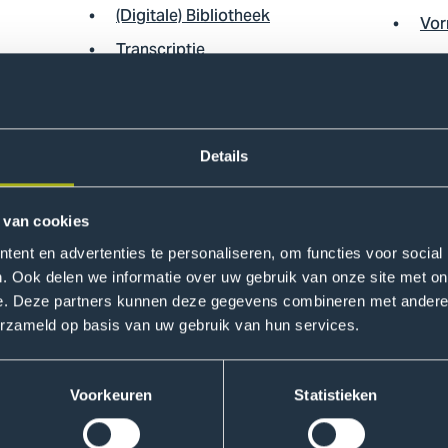
(Digitale) Bibliotheek
Vor
Transcriptie
Analyseren
Literatuurreview: theoretisch
teit en
achtergrond
issie
Details
k
 van cookies
ent en advertenties te personaliseren, om functies voor social
Professionalisering
Formul
. Ook delen we informatie over uw gebruik van onze site met on
e. Deze partners kunnen deze gegevens combineren met andere i
The Hague Center for Teaching &
DAN
erzameld op basis van uw gebruik van hun services.
Learning (HCTL)
DAN
Netwerken
met
ht
Voorkeuren
Statistieken
Inhoudelijke professionalisering
Da
eren en
Loopbaanontwikkeling &
Da