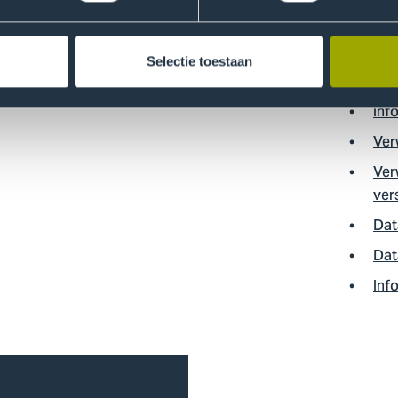
coaching
Geh
Promoveren
dat
Selectie toestaan
Inf
Inf
Ver
Ver
ver
Dat
Dat
Inf