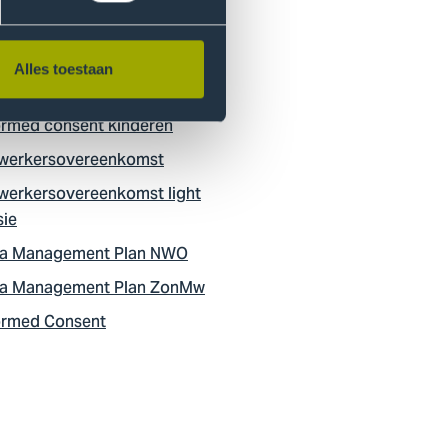
eimhoudingverklaring
amanagement studenten
Alles toestaan
ormed consent
ormed consent kinderen
werkersovereenkomst
werkersovereenkomst light
sie
a Management Plan NWO
a Management Plan ZonMw
ormed Consent