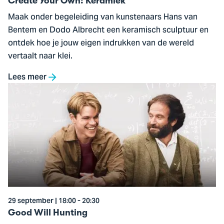
Create Your Own: Keramiek
Maak onder begeleiding van kunstenaars Hans van
Bentem en Dodo Albrecht een keramisch sculptuur en
ontdek hoe je jouw eigen indrukken van de wereld
vertaalt naar klei.
Lees meer
Ga
naar
Good
Will
Hunting
29 september | 18:00 - 20:30
Good Will Hunting