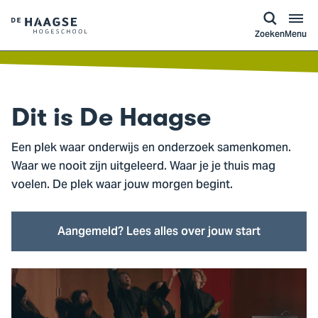
a naar
ontent
Logo
Zoeken
Menu
van
De
Haagse
Hogeschool,
Dit is
De Haagse
ga
naar
Een plek waar onderwijs en onderzoek samenkomen.
de
Waar we nooit zijn uitgeleerd. Waar je je thuis mag
homepagina
voelen. De plek waar jouw morgen begint.
Aangemeld? Lees alles over jouw start