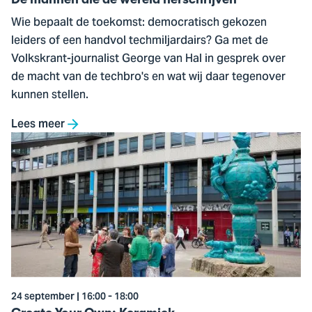
Wie bepaalt de toekomst: democratisch gekozen
leiders of een handvol techmiljardairs? Ga met de
Volkskrant-journalist George van Hal in gesprek over
de macht van de techbro's en wat wij daar tegenover
kunnen stellen.
Lees meer
Ga
naar
Create
Your
Own:
Keramiek
24 september | 16:00 - 18:00