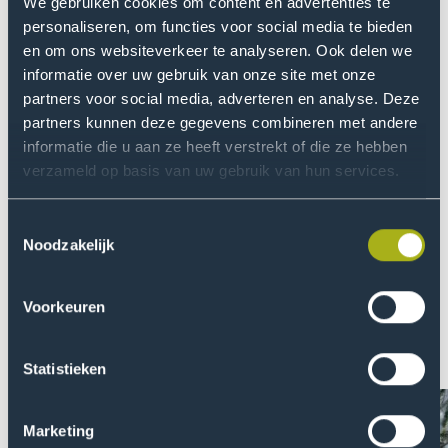
We gebruiken cookies om content en advertenties te
personaliseren, om functies voor social media te bieden
en om ons websiteverkeer te analyseren. Ook delen we
informatie over uw gebruik van onze site met onze
partners voor social media, adverteren en analyse. Deze
partners kunnen deze gegevens combineren met andere
informatie die u aan ze heeft verstrekt of die ze hebben
verzameld op basis van uw gebruik van hun services.
Toestemmingsselectie
Over De Haagse
Noodzakelijk
Een veilig en betrokken klimaat creëren waarin we
gelijke kansen scheppen. Onderzoeken wat er écht
Voorkeuren
speelt in de wereld en daar oplossingen voor vinden.
Lees meer over ons streven naar continue
ontwikkeling, of beter nog: doe mee!
Statistieken
Marketing