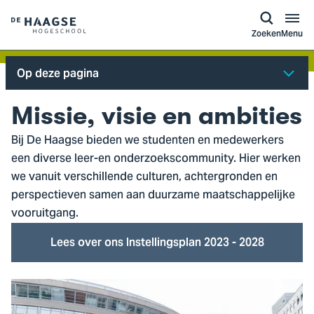
a naar
ontent
Logo
Zoeken
Menu
van
De
Op deze pagina
Haagse
Hogeschool,
Missie, visie en ambities
ga
Bij De Haagse bieden we studenten en medewerkers
naar
een diverse leer-en onderzoekscommunity. Hier werken
de
we vanuit verschillende culturen, achtergronden en
homepagina
perspectieven samen aan duurzame maatschappelijke
vooruitgang.
Lees over ons Instellingsplan 2023 - 2028