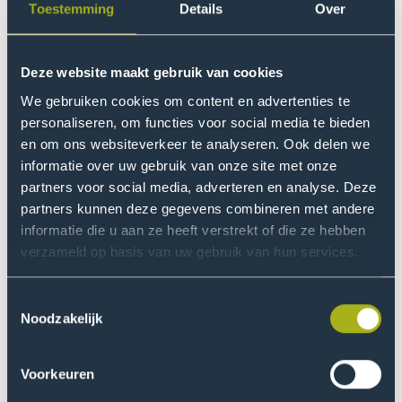
Toestemming
Details
Over
Bouwen aan duurzame
Deze website maakt gebruik van cookies
maatschappelijke
We gebruiken cookies om content en advertenties te
personaliseren, om functies voor social media te bieden
vooruitgang
en om ons websiteverkeer te analyseren. Ook delen we
Wij zijn De Haagse. Dé internationale leer- en
informatie over uw gebruik van onze site met onze
onderzoekscommunity waar veerkrachtige
partners voor social media, adverteren en analyse. Deze
partners kunnen deze gegevens combineren met andere
doorzetters met diverse culturen, achtergronden
informatie die u aan ze heeft verstrekt of die ze hebben
en perspectieven samenwerken aan duurzame
verzameld op basis van uw gebruik van hun services.
maatschappelijke vooruitgang via hoogwaardig
praktijkgericht onderwijs en onderzoek.
Toestemmingsselectie
Noodzakelijk
Bij De Haagse bouwen we aan duurzame
maatschappelijke vooruitgang. Hier krijgt iedereen
de kans, de ruimte en het netwerk om - samen met
Voorkeuren
onze partners en het werkveld - mee te denken