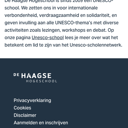
De Haagse Hogeschool is sinds 2009 een UNESCO-
school. We zetten ons in voor internationale
verbondenheid, verdraagzaamheid en solidariteit, en
geven invulling aan alle UNESCO-thema’s met diverse
activiteiten zoals lezingen, workshops en debat. Op
onze pagina
Unesco-school
lees je meer over wat het
betekent om lid te zijn van het Unesco-scholennetwerk.
Logo
van
De
Privacyverklaring
Haagse
Cookies
Hogeschool,
Disclaimer
ga
Aanmelden en inschrijven
naar