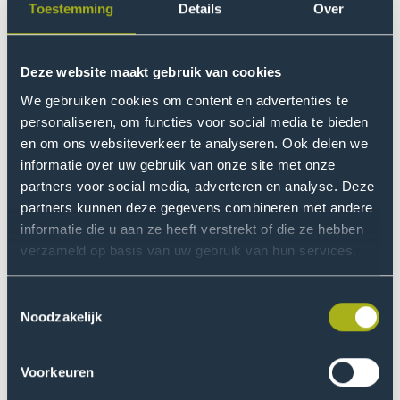
Toestemming
Details
Over
Wanneer gebruik je welke tool
Onderzoek doen
Onderzoeksportaal
Deze website maakt gebruik van cookies
We gebruiken cookies om content en advertenties te
Analyseren kwalitatieve onderzoeksdata met
personaliseren, om functies voor social media te bieden
ATLAS.ti
en om ons websiteverkeer te analyseren. Ook delen we
Automatische transcriptie met Amberscript
informatie over uw gebruik van onze site met onze
Literatuurlijst / bibliografie maken (RefWorks)
partners voor social media, adverteren en analyse. Deze
partners kunnen deze gegevens combineren met andere
Prijzenparade 2024
informatie die u aan ze heeft verstrekt of die ze hebben
Prijzenparade 2025
verzameld op basis van uw gebruik van hun services.
Publinova - Onderzoekspublicaties
Toestemmingsselectie
Onderwijs
Noodzakelijk
AI en Hogeschoolbibliotheek
APA handleiding
Voorkeuren