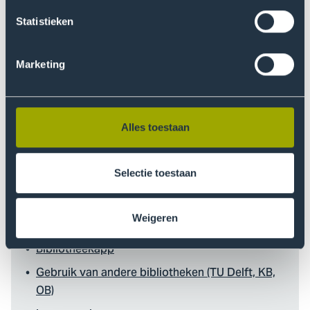
Auteursrecht en plagiaat
Statistieken
Beoordelen gebruik bronnen / scoringsrubriek
Bibliotheekdienstverlening voor medewerkers, een
gids
Marketing
Leerlijn informatievaardigheden (Bibits/HIT) en
trainingen
Alles toestaan
Onze bibliotheekservice
Selectie toestaan
Aanvraagformulieren
Weigeren
Elke week aanwinsten
Bibliotheekapp
Gebruik van andere bibliotheken (TU Delft, KB,
OB)