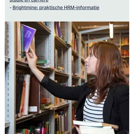
studie én carrière
-
Brightmine: praktische HRM-informatie