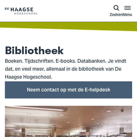
a naar
ontent
Logo
Zoeken
Menu
van
De
Haagse
Hogeschool,
Bibliotheek
ga
Boeken. Tijdschriften. E-books. Databanken. Je vindt
naar
dat, en veel meer, allemaal in de bibliotheek van De
de
Haagse Hogeschool.
homepagina
Neem contact op met de E-helpdesk