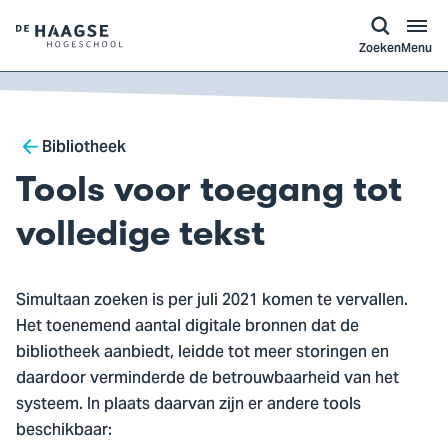
a naar
ontent
Logo
Zoeken
Menu
van
De
Haagse
Breadcrumb
Hogeschool,
Bibliotheek
ga
Tools voor toegang tot
naar
de
volledige tekst
homepagina
Simultaan zoeken is per juli 2021 komen te vervallen.
Het toenemend aantal digitale bronnen dat de
bibliotheek aanbiedt, leidde tot meer storingen en
daardoor verminderde de betrouwbaarheid van het
systeem. In plaats daarvan zijn er andere tools
beschikbaar: