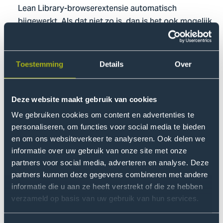
Lean Library-browserextensie automatisch
bijgewerkt. Als dat niet zo is, dan is het ook mogelijk
om handmatig naar de nieuwste versie
bij te werken
.
Selecteer de Engelse naam van onze instelling: The
Hague University of Applied Sciences en klik op
Toestemming
Details
Over
Save. Na installatie zie je het icon rechtsboven in je
browser staan (eventueel moet je de extensie nog
Deze website maakt gebruik van cookies
vastpinnen).
We gebruiken cookies om content en advertenties te
De gebruiker kan berichten van de bibliotheek op
personaliseren, om functies voor social media te bieden
specifieke webpagina's te zien krijgen, bijvoorbeeld
en om ons websiteverkeer te analyseren. Ook delen we
per databank.
informatie over uw gebruik van onze site met onze
Zoekt óók naar ISBN om e-books te vinden. Zo word
partners voor social media, adverteren en analyse. Deze
je vanuit de webshops van boekhandels of uitgevers
partners kunnen deze gegevens combineren met andere
naar de e-bookversie in de digitale bibliotheek
informatie die u aan ze heeft verstrekt of die ze hebben
geleid - indien beschikbaar. En ook naar Open
verzameld op basis van uw gebruik van hun services.
Access e-books.