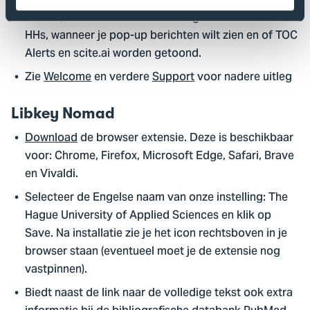
Via Settings kun je allerlei voorkeuren instellen zoals:
de taal, eventueel een tweede organisatie naast de
HHs, wanneer je pop-up berichten wilt zien en of TOC
Alerts en scite.ai worden getoond.
Zie
Welcome
en verdere
Support
voor nadere uitleg
Libkey Nomad
Download
de browser extensie. Deze is beschikbaar
voor: Chrome, Firefox, Microsoft Edge, Safari, Brave
en Vivaldi.
Selecteer de Engelse naam van onze instelling: The
Hague University of Applied Sciences en klik op
Save. Na installatie zie je het icon rechtsboven in je
browser staan (eventueel moet je de extensie nog
vastpinnen).
Biedt naast de link naar de volledige tekst ook extra