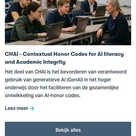
CHAI
-
Contextual
Honor
Codes
for
AI
CHAI - Contextual Honor Codes for AI literacy
literacy
and Academic Integrity
and
Het doel van CHAI is het bevorderen van verantwoord
Academic
gebruik van generatieve AI (GenAI) in het hoger
Integrity
onderwijs door het faciliteren van de gezamenlijke
ontwikkeling van AI-honor codes.
Lees meer
Bekijk alles