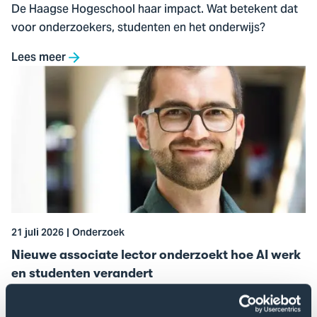
De Haagse Hogeschool haar impact. Wat betekent dat
voor onderzoekers, studenten en het onderwijs?
Lees meer
Ga
naar
Nieuwe
associate
lector
onderzoekt
hoe
AI
werk
21 juli 2026
Onderzoek
en
studenten
Nieuwe associate lector onderzoekt hoe AI werk
verandert
en studenten verandert
Samuel Kernan Freire is gestart als associate lector bij
lectoraat Learning Technology & Analytics. Met zijn