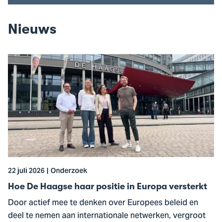
Nieuws
Ga
naar
Hoe
De
Haagse
haar
positie
in
Europa
22 juli 2026
Onderzoek
versterkt
Hoe De Haagse haar positie in Europa versterkt
Door actief mee te denken over Europees beleid en
deel te nemen aan internationale netwerken, vergroot