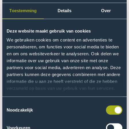
nieuwe onderzoekslijn AI-agility wil hij opleidingen
Toestemming
Details
Over
helpen inspelen op de snel veranderende
beroepspraktijk.
Deze website maakt gebruik van cookies
Lees meer
Ga
We gebruiken cookies om content en advertenties te
naar
personaliseren, om functies voor social media te bieden
Dr.
en om ons websiteverkeer te analyseren. Ook delen we
informatie over uw gebruik van onze site met onze
Guusje
partners voor social media, adverteren en analyse. Deze
Tavecchio
partners kunnen deze gegevens combineren met andere
wordt
informatie die u aan ze heeft verstrekt of die ze hebben
lector
verzameld op basis van uw gebruik van hun services.
Inclusive
Education
Toestemmingsselectie
21 juli 2026
Onderzoek
and
Noodzakelijk
Global
Dr. Guusje Tavecchio wordt lector Inclusive
Citizenship
Education and Global Citizenship
Voorkeuren