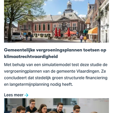
naar
Gemeentelijke
vergroeningsplannen
toetsen
op
klimaatrechtvaardigheid
Gemeentelijke vergroeningsplannen toetsen op
klimaatrechtvaardigheid
Met behulp van een simulatiemodel test deze studie de
vergroeningplannen van de gemeente Vlaardingen. Ze
concludeert dat stedelijk groen structurele financiering
en langetermijnplanning nodig heeft.
Lees meer
Ga
naar