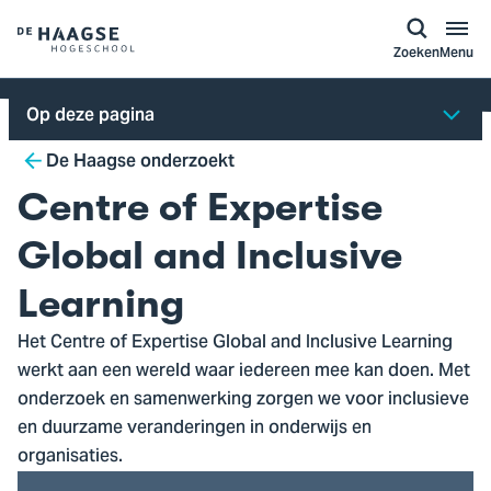
a naar
ontent
Logo
Zoeken
Menu
van
De
Op deze pagina
Haagse
Breadcrumb
Hogeschool,
De Haagse onderzoekt
ga
Centre of Expertise
naar
de
Global and Inclusive
homepagina
Learning
Het Centre of Expertise Global and Inclusive Learning
werkt aan een wereld waar iedereen mee kan doen. Met
onderzoek en samenwerking zorgen we voor inclusieve
en duurzame veranderingen in onderwijs en
organisaties.