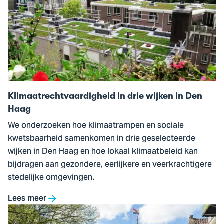
Klimaatrechtvaardigheid
in
drie
wijken
in
Den
Haag
Klimaatrechtvaardigheid in drie wijken in Den
Haag
We onderzoeken hoe klimaatrampen en sociale
kwetsbaarheid samenkomen in drie geselecteerde
wijken in Den Haag en hoe lokaal klimaatbeleid kan
bijdragen aan gezondere, eerlijkere en veerkrachtigere
stedelijke omgevingen.
Lees meer
Ga