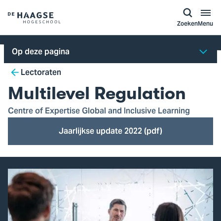
a naar
ontent
Logo
Zoeken
Menu
van
De
Op deze pagina
Haagse
Breadcrumb
Hogeschool,
Lectoraten
ga
Multilevel Regulation
naar
de
Centre of Expertise Global and Inclusive Learning
homepagina
Jaarlijkse update 2022 (pdf)