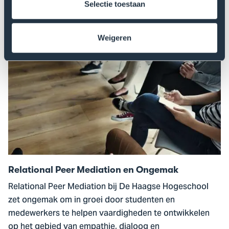
oplossingen met behulp van legal design, AI en
Selectie toestaan
eenvoudige taal.
Weigeren
Lees meer
Ga
naar
Relational
Peer
Mediation
en
Ongemak
Relational Peer Mediation en Ongemak
Relational Peer Mediation bij De Haagse Hogeschool
zet ongemak om in groei door studenten en
medewerkers te helpen vaardigheden te ontwikkelen
op het gebied van empathie, dialoog en