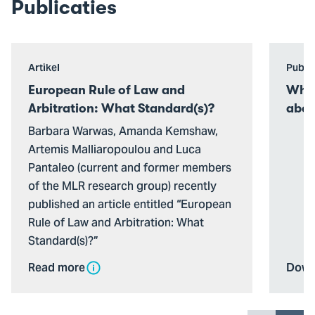
Publicaties
Open
Ga
Artikel
Public
de
naar
European Rule of Law and
Who 
pop-
Who
Arbitration: What Standard(s)?
abou
up
is
Barbara Warwas, Amanda Kemshaw,
van
‘the
Artemis Malliaropoulou and Luca
European
publi
Pantaleo (current and former members
Rule
when
of the MLR research group) recently
of
we
published an article entitled “European
Law
talk
Rule of Law and Arbitration: What
and
abou
Standard(s)?”
Arbitration:
crim
What
Read more
Down
Standard(s)?