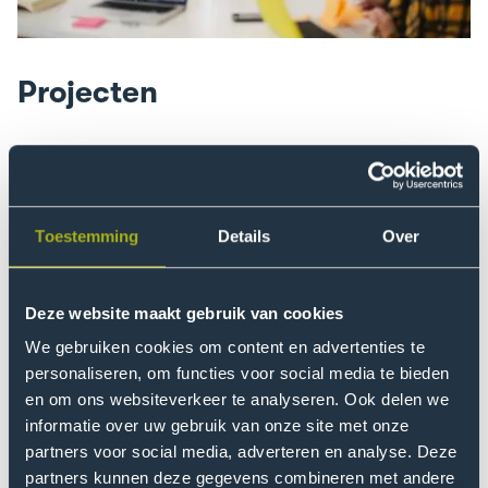
Projecten
Ga
naar
Gemeentelijke
Toestemming
Details
Over
vergroeningsplannen
toetsen
op
Deze website maakt gebruik van cookies
klimaatrechtvaardigheid
We gebruiken cookies om content en advertenties te
personaliseren, om functies voor social media te bieden
en om ons websiteverkeer te analyseren. Ook delen we
Gemeentelijke vergroeningsplannen toetsen op
informatie over uw gebruik van onze site met onze
klimaatrechtvaardigheid
partners voor social media, adverteren en analyse. Deze
Met behulp van een simulatiemodel test deze studie de
partners kunnen deze gegevens combineren met andere