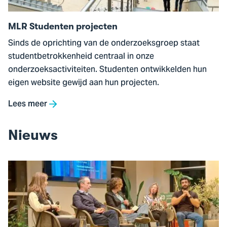
MLR Studenten projecten
Sinds de oprichting van de onderzoeksgroep staat
studentbetrokkenheid centraal in onze
onderzoeksactiviteiten. Studenten ontwikkelden hun
eigen website gewijd aan hun projecten.
Lees meer
Nieuws
Ga
naar
Hoe
klimaatverandering
politiewerk