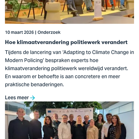
verandert
10 maart 2026
Onderzoek
Hoe klimaatverandering politiewerk verandert
Tijdens de lancering van ‘Adapting to Climate Change in
Modern Policing’ bespraken experts hoe
klimaatverandering politiewerk wereldwijd verandert.
En waarom er behoefte is aan concretere en meer
praktische benaderingen.
Lees meer
Ga
naar
METACOG-
bijeenkomst
in