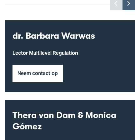
Toon
Too
vorige
vol
slide
slid
dr. Barbara Warwas
Lector Multilevel Regulation
Neem contact op
Thera van Dam & Monica
Gómez