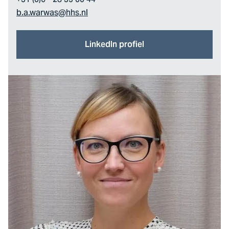
+31 (0)6 - 28 35 00 44
b.a.warwas@hhs.nl
LinkedIn profiel