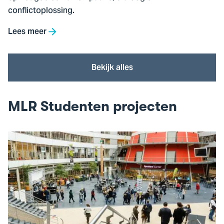
conflictoplossing.
Lees meer
Bekijk alles
MLR Studenten projecten
Ga
naar
MLR
Studenten
projecten