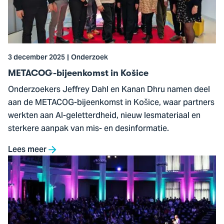
Košice
3 december 2025
Onderzoek
METACOG-bijeenkomst in Košice
Onderzoekers Jeffrey Dahl en Kanan Dhru namen deel
aan de METACOG-bijeenkomst in Košice, waar partners
werkten aan AI-geletterdheid, nieuw lesmateriaal en
sterkere aanpak van mis- en desinformatie.
Lees meer
Ga
naar
Legal
Design
Summit: