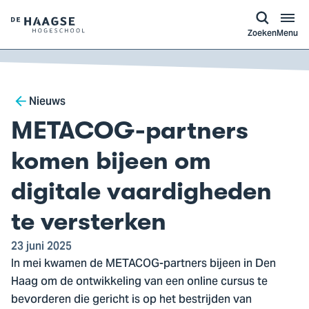
a naar
ontent
Logo
Zoeken
Menu
van
De
Haagse
Breadcrumb
Hogeschool,
Nieuws
ga
METACOG-partners
naar
de
komen bijeen om
homepagina
digitale vaardigheden
te versterken
23 juni 2025
In mei kwamen de METACOG-partners bijeen in Den
Haag om de ontwikkeling van een online cursus te
bevorderen die gericht is op het bestrijden van