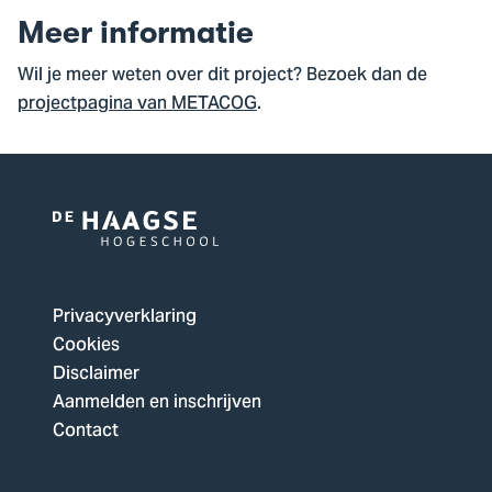
Meer informatie
Wil je meer weten over dit project? Bezoek dan de
projectpagina van METACOG
.
Logo
van
De
Privacyverklaring
Haagse
Cookies
Hogeschool,
Disclaimer
ga
Aanmelden en inschrijven
naar
Contact
de
homepagina