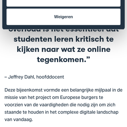
studenten aan de vier deelnemende universiteiten.
Weigeren
In een tijd van informatie-
overload is het essentieel dat
studenten leren kritisch te
kijken naar wat ze online
tegenkomen.
– Jeffrey Dahl, hoofddocent
Deze bijeenkomst vormde een belangrijke mijlpaal in de
missie van het project om Europese burgers te
voorzien van de vaardigheden die nodig zijn om zich
staande te houden in het complexe digitale landschap
van vandaag.