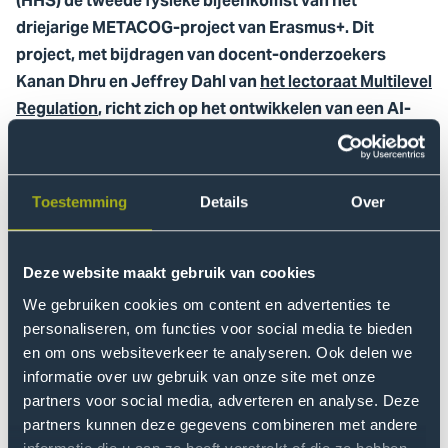
(HHS) de tweede fysieke bijeenkomst van het
driejarige METACOG-project van Erasmus+. Dit
project, met bijdragen van docent-onderzoekers
Kanan Dhru en Jeffrey Dahl van
het lectoraat Multilevel
Regulation
, richt zich op het ontwikkelen van een AI-
geletterdheidsprogramma voor Europese burgers.
Tijdens de tweedaagse bijeenkomst werkten
academische partners van Haaga-Helia University of
Toestemming
Details
Over
Applied Sciences (Finland), de Technische Universiteit
van Košice (Slowakije) en de Universiteit van
Deze website maakt gebruik van cookies
Montenegro samen aan de co-creatie van een
We gebruiken cookies om content en advertenties te
gezamenlijke online cursus (MOOC). Deze cursus is
personaliseren, om functies voor social media te bieden
bedoeld om kritisch omgaan met online informatie te
en om ons websiteverkeer te analyseren. Ook delen we
stimuleren.
informatie over uw gebruik van onze site met onze
partners voor social media, adverteren en analyse. Deze
Deze bijeenkomst heeft niet
partners kunnen deze gegevens combineren met andere