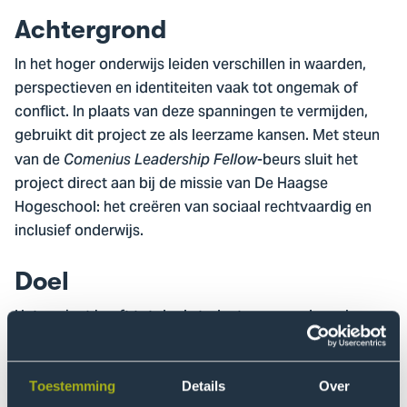
Achtergrond
In het hoger onderwijs leiden verschillen in waarden,
perspectieven en identiteiten vaak tot ongemak of
conflict. In plaats van deze spanningen te vermijden,
gebruikt dit project ze als leerzame kansen. Met steun
van de
-beurs sluit het
Comenius Leadership Fellow
project direct aan bij de missie van De Haagse
Hogeschool: het creëren van sociaal rechtvaardig en
inclusief onderwijs.
Doel
Het project heeft tot doel studenten en medewerkers
toe te rusten en voor te bereiden op constructieve
omgang met conflicten door middel van
mediationvaardigheden, zodat ongemak kan worden
Toestemming
Details
Over