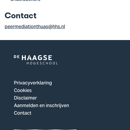
Contact
peermediationthuas@hhs.nl
Logo
van
De
Privacyverklaring
Haagse
Cookies
Hogeschool,
Disclaimer
ga
Aanmelden en inschrijven
naar
Contact
de
homepagina