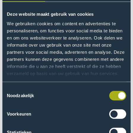
omgezet in kansen voor leren, samenwerking en groei.
Deze website maakt gebruik van cookies
Doelgroep
We gebruiken cookies om content en advertenties te
Het project ondersteunt alle studenten en medewerkers
personaliseren, om functies voor social media te bieden
van De Haagse door emotionele veerkracht,
en om ons websiteverkeer te analyseren. Ook delen we
inclusiviteit en sterkere gemeenschapsbanden te
informatie over uw gebruik van onze site met onze
bevorderen. Daarnaast bereidt het afgestudeerden
partners voor social media, adverteren en analyse. Deze
voor met vaardigheden in conflictoplossing die
partners kunnen deze gegevens combineren met andere
waardevol zijn in professionele en internationale
informatie die u aan ze heeft verstrekt of die ze hebben
contexten.
verzameld op basis van uw gebruik van hun services.
Toestemmingsselectie
Methode
Noodzakelijk
De activiteiten omvatten:
Voorkeuren
Fora voor het delen van verhalen
Kritische dialogen
Statistieken