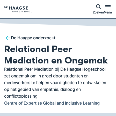
a naar
ontent
Logo
Zoeken
Menu
van
De
Haagse
Breadcrumb
Hogeschool,
De Haagse onderzoekt
ga
Relational Peer
naar
de
Mediation en Ongemak
homepagina
Relational Peer Mediation bij De Haagse Hogeschool
zet ongemak om in groei door studenten en
medewerkers te helpen vaardigheden te ontwikkelen
op het gebied van empathie, dialoog en
conflictoplossing.
Centre of Expertise Global and Inclusive Learning