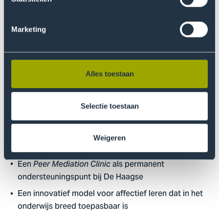
Training in conflictvaardigheden
Oprichting van een
als
Peer Mediation Clinic
Marketing
duurzaam hulpmiddel, waarin peer mediation wordt
gecombineerd met de Pedagogiek van Ongemak
Resultaten
Alles toestaan
Het project levert:
Selectie toestaan
Peer mediation-workshops en trainingssessies
Fora voor het delen van verhalen en kritische
Weigeren
dialogen
Een
als permanent
Peer Mediation Clinic
ondersteuningspunt bij De Haagse
Een innovatief model voor affectief leren dat in het
onderwijs breed toepasbaar is