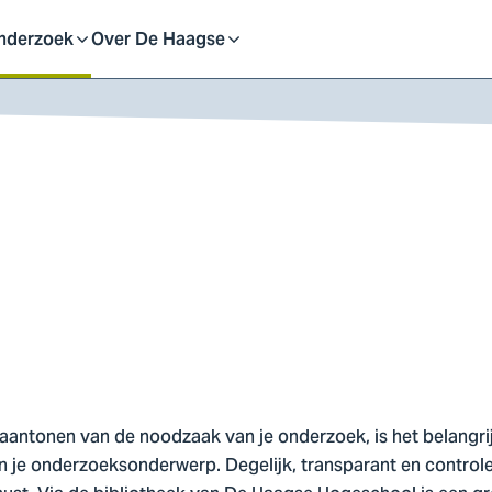
eid
nderzoek
Over De Haagse
pen
Open
f
of
uit
sluit
ubmenu
submenu
 aantonen van de noodzaak van je onderzoek, is het belangrij
an je onderzoeksonderwerp. Degelijk, transparant en control