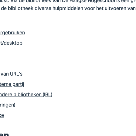
st. Via de bibliotheek van De Haagse Hogeschool is een gr
 de bibliotheek diverse hulpmiddelen voor het uitvoeren van
ergebruiken
et/desktop
 van URL’s
erne partij
ndere bibliotheken (IBL)
ringen)
ce
ken