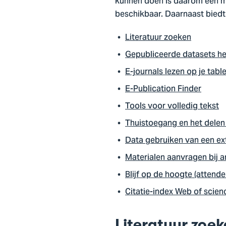
kunnen doen is daarom een mu
beschikbaar. Daarnaast biedt
Literatuur zoeken
Gepubliceerde datasets h
E-journals lezen op je tabl
E-Publication Finder
Tools voor volledig tekst
Thuistoegang en het delen
Data gebruiken van een ext
Materialen aanvragen bij a
Blijf op de hoogte (attende
Citatie-index Web of scien
Literatuur zoe