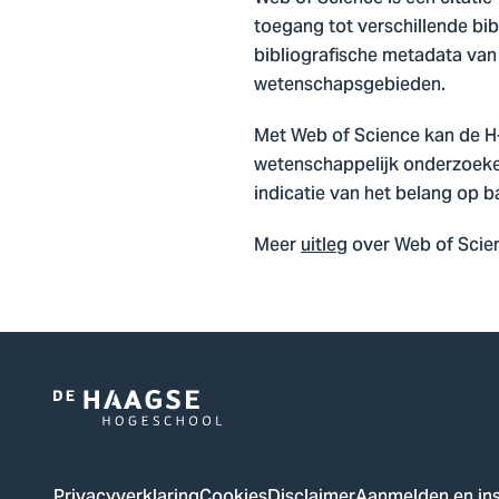
toegang tot verschillende bib
bibliografische metadata van
wetenschapsgebieden.
Met Web of Science kan de H
wetenschappelijk onderzoeker.
indicatie van het belang op b
Meer
uitleg
over Web of Scien
Logo
van
De
Privacyverklaring
Cookies
Disclaimer
Aanmelden en ins