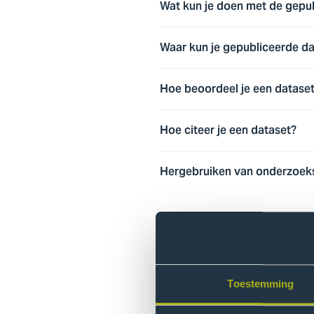
Wat kun je doen met de gepu
Waar kun je gepubliceerde da
Hoe beoordeel je een datase
Hoe citeer je een dataset?
Hergebruiken van onderzoek
E-journals leze
BrowZine
is een app om de doo
door te bladeren en offline a
Toestemming
ontvangt ook meldingen zodra