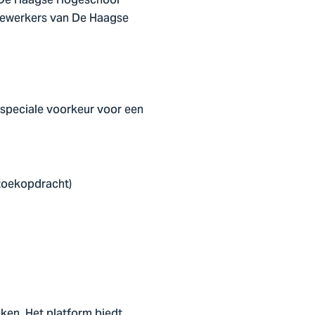
n De Haagse Hogeschool
edewerkers van De Haagse
n speciale voorkeur voor een
zoekopdracht)
eken. Het platform biedt