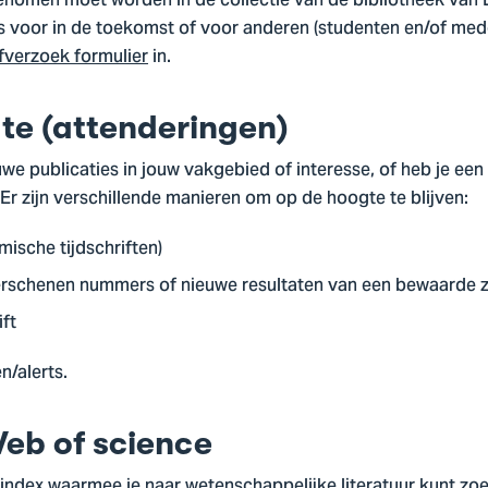
genomen moet worden in de collectie van de bibliotheek va
is voor in de toekomst of voor anderen (studenten en/of m
fverzoek formulier
in.
gte (attenderingen)
we publicaties in jouw vakgebied of interesse, of heb je ee
? Er zijn verschillende manieren om op de hoogte te blijven:
mische tijdschriften)
erschenen nummers of nieuwe resultaten van een bewaarde 
ift
n/alerts.
Web of science
-index waarmee je naar wetenschappelijke literatuur kunt zo