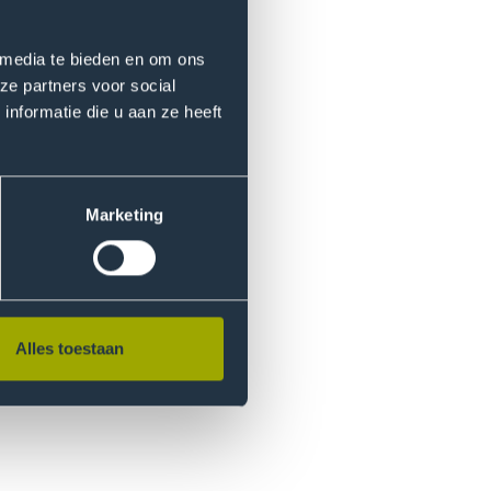
gina door naar het onderdeel
 media te bieden en om ons
ze partners voor social
nformatie die u aan ze heeft
e de
E-Publication
 op dat je hier NIET op
Marketing
Alles toestaan
ij de volledige tekst te