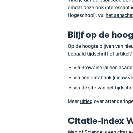
Vind je dat de publicatie op
omdat deze ook interessant 
Hogeschool), vul
het aanscha
Blijf op de hoo
Op de hoogte blijven van nieu
bepaald tijdschrift of artikel
via BrowZine (alleen acade
via een databank (nieuw v
via de site van het tijdschri
Meer
uitleg
over attenderinge
Citatie-index 
Web of Science is een citatie