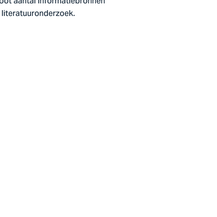
oot aantal informatiebronnen
 literatuuronderzoek.