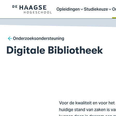
Proefstuderen
Contact en bereikbaarh
Opleidingen
Studiekeuze
O
Logo
Open
Open
O
van
a naar
De
ontent
Haagse
of
of
o
Breadcrumb
Hogeschool,
Onderzoeksondersteuning
ga
Digitale Bibliotheek
sluit
sluit
sl
naar
de
homepagina
submenu
submenu
s
Voor de kwaliteit en voor het
huidige stand van zaken is v