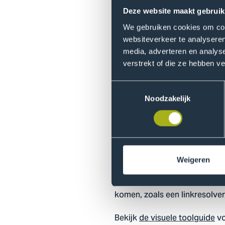
Deze website maakt gebruik
Meer informatie over BrowZin
Tijdschriften en BrowZine.
We gebruiken cookies om cont
websiteverkeer te analyseren
media, adverteren en analys
E-Publication F
verstrekt of die ze hebben v
Om er achter te komen of we 
Toestemmingsselectie
Finder
gebruiken. Hierin zoek 
Noodzakelijk
artikelniveau zoekt.
Meer
uitleg
over de E-Publicat
Tools voor voll
Weigeren
Binnen de hogeschool hebben 
komen, zoals een linkresolve
Bekijk
de visuele toolguide
vo