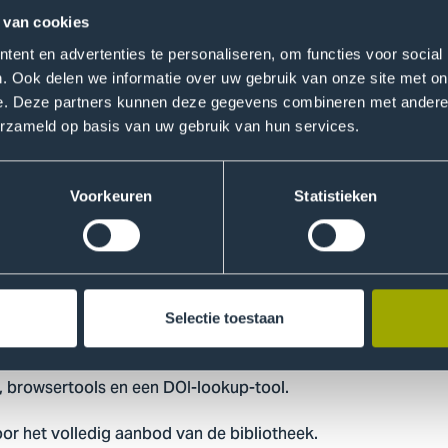
 van cookies
e is te vinden op de
FAQ bibliotheekpagina
. Scroll op de pa
ent en advertenties te personaliseren, om functies voor social
. Ook delen we informatie over uw gebruik van onze site met on
e. Deze partners kunnen deze gegevens combineren met andere i
inder
erzameld op basis van uw gebruik van hun services.
toegang hebben tot een bepaald e-book of e-journal, kun j
je op de titel van een publicatie of het ISSN nummer. Let wel
Voorkeuren
Statistieken
ion Finder.
edig tekst
Selectie toestaan
we een aantal tools in huis om het makkelijker te maken om b
r, browsertools en een DOI-lookup-tool.
or het volledig aanbod van de bibliotheek.