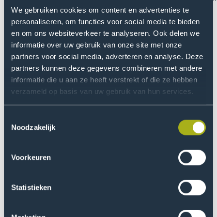
We gebruiken cookies om content en advertenties te
personaliseren, om functies voor social media te bieden
Toon
Too
en om ons websiteverkeer te analyseren. Ook delen we
vorige
vol
informatie over uw gebruik van onze site met onze
slide
slid
partners voor social media, adverteren en analyse. Deze
Overige ondersteuning
partners kunnen deze gegevens combineren met andere
informatie die u aan ze heeft verstrekt of die ze hebben
verzameld op basis van uw gebruik van hun services.
Toestemmingsselectie
Noodzakelijk
Voorkeuren
Statistieken
Vertrouwenspersoon