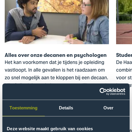
Alles
Studer
over
en
onze
topspo
decanen
en
psychologen
Alles over onze decanen en psychologen
Studer
Het kan voorkomen dat je tijdens je opleiding
De Haa
vastloopt. In alle gevallen is het raadzaam om
combina
zo snel mogelijk aan te kloppen bij een decaan.
voor st
Hij of zij adviseert je in een persoonlijk gesprek
interna
wat je het best kunt doen.
Toestemming
Details
Over
Deze website maakt gebruik van cookies
Lees meer
Lees m