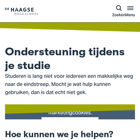
a naar
ontent
Logo
Zoeken
Menu
van
De
Haagse
Hogeschool,
Ondersteuning tijdens
ga
naar
je studie
de
Studeren is lang niet voor iedereen een makkelijke weg
homepagina
naar de eindstreep. Mocht je wat hulp kunnen
gebruiken, dan is dat echt niet gek.
Benieuwd wat hier te zien is? Accepteer dan de
marketingcookies.
Cookie instellingen
Hoe kunnen we je helpen?