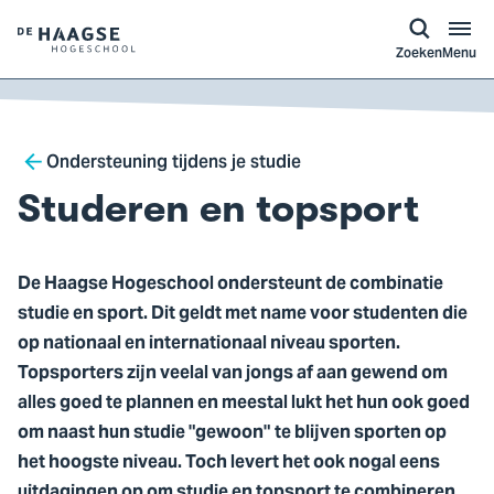
a naar
ontent
Logo
Zoeken
Menu
van
De
Haagse
Breadcrumb
Hogeschool,
Ondersteuning tijdens je studie
ga
Studeren en topsport
naar
de
homepagina
De Haagse Hogeschool ondersteunt de combinatie
studie en sport. Dit geldt met name voor studenten die
op nationaal en internationaal niveau sporten.
Topsporters zijn veelal van jongs af aan gewend om
alles goed te plannen en meestal lukt het hun ook goed
om naast hun studie "gewoon" te blijven sporten op
het hoogste niveau. Toch levert het ook nogal eens
uitdagingen op om studie en topsport te combineren.