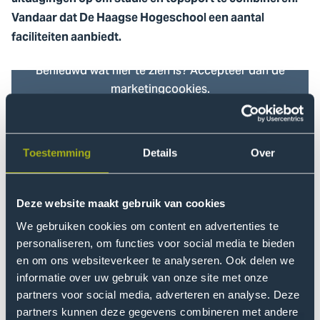
Vandaar dat De Haagse Hogeschool een aantal
faciliteiten aanbiedt.
Benieuwd wat hier te zien is? Accepteer dan de
marketingcookies.
Wat zijn topsporters?
Cookie instellingen
Het NOC*NSF omschrijft een topsporter als iemand die
internationaal op het hoogste niveau meedoet aan
Toestemming
Details
Over
wedstrijden (dus op EK’s, WK’s, Olympische en
Paralympische Spelen). Sporters krijgen via het
NOC*NSF een status toegekend, zoals: A - of B –status
Deze website maakt gebruik van cookies
of de status van "High Potential". Sporters met een A -
We gebruiken cookies om content en advertenties te
of B-status status zijn sporters die bij de eerste 8 of 16
personaliseren, om functies voor social media te bieden
bij een WK of Olympische Spelen zijn geëindigd. In
en om ons websiteverkeer te analyseren. Ook delen we
principe gaat het hier om individuele sporters, maar je
informatie over uw gebruik van onze site met onze
partners voor social media, adverteren en analyse. Deze
kunt ook als teamsporter een dergelijke status krijgen.
partners kunnen deze gegevens combineren met andere