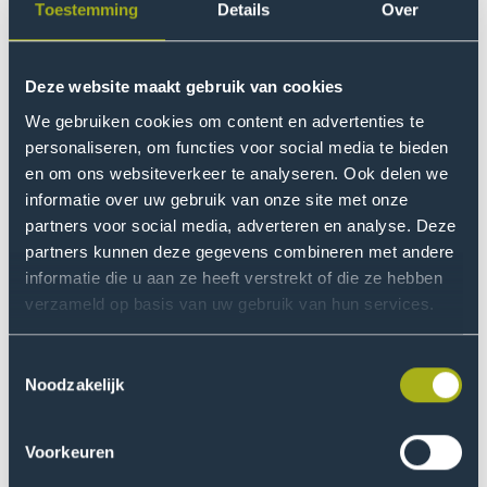
Toestemming
Details
Over
Master of Business
Deze website maakt gebruik van cookies
Administration
We gebruiken cookies om content en advertenties te
Met deze deeltijd MBA groei je uit tot een leider met
personaliseren, om functies voor social media te bieden
inzicht in mondiale kwesties, omgevingsfactoren en
en om ons websiteverkeer te analyseren. Ook delen we
informatie over uw gebruik van onze site met onze
innovatie.
partners voor social media, adverteren en analyse. Deze
Master
deeltijd
2 jaar
partners kunnen deze gegevens combineren met andere
informatie die u aan ze heeft verstrekt of die ze hebben
verzameld op basis van uw gebruik van hun services.
Master of Business
Administration
Toestemmingsselectie
Artificial Intelligence
Noodzakelijk
Tijdens deze Engelstalige voltijdmaster ontdek je hoe je
jouw organisatie efficiënter maakt met behulp van big
Voorkeuren
data.