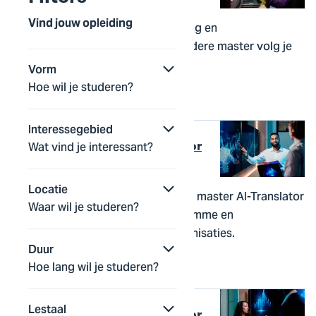
Vind jouw opleiding
Alles leren over quantum computing en
quantumtechnologie? Deze bijzondere master volg je
op 4 verschillende toplocaties!
Vorm
Hoe wil je studeren?
Master
voltijd
2 jaar
Interessegebied
Wat vind je interessant?
Artificial Intelligence Translator
(AI-Translator)
Locatie
Maak het verschil met AI: leer in de master AI-Translator
Waar wil je studeren?
hoe jij technologie vertaalt naar slimme en
verantwoorde oplossingen in organisaties.
Duur
Master
deeltijd
2 jaar
Hoe lang wil je studeren?
Lestaal
Artificial Intelligence Translator