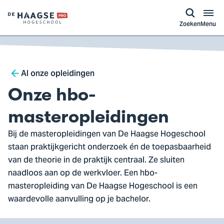
a naar
ontent
Logo
Zoeken
Menu
van
De
Haagse
Breadcrumb
Hogeschool,
Al onze opleidingen
ga
Onze hbo-
naar
de
masteropleidingen
homepagina
Bij de masteropleidingen van De Haagse Hogeschool
staan praktijkgericht onderzoek én de toepasbaarheid
van de theorie in de praktijk centraal. Ze sluiten
naadloos aan op de werkvloer. Een hbo-
masteropleiding van De Haagse Hogeschool is een
waardevolle aanvulling op je bachelor.