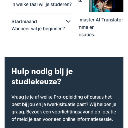
In welke taal wil je studeren?
(AI-Translator)
Maak het verschil met AI: leer in de master AI-Translator
Startmaand
hoe jij technologie vertaalt naar slimme en
Wanneer wil je beginnen?
verantwoorde oplossingen in organisaties.
Master
voltijd
1 jaar
Hulp nodig bij je
studiekeuze?
Vraag je je af welke Pro-opleiding of cursus het
best bij jou en je (werk)situatie past? Wij helpen je
graag. Bezoek een voorlichtingsavond op locatie
of meld je aan voor een online informatiesessie.