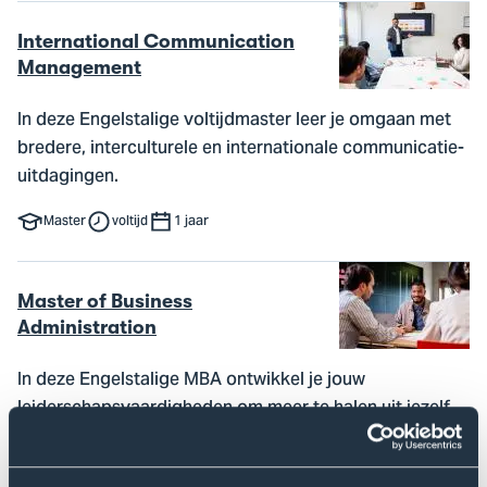
International Communication
Management
In deze Engelstalige voltijdmaster leer je omgaan met
bredere, interculturele en internationale communicatie-
uitdagingen.
Master
voltijd
1 jaar
Master of Business
Administration
In deze Engelstalige MBA ontwikkel je jouw
leiderschapsvaardigheden om meer te halen uit jezelf,
je werk en je organisatie.
Master
voltijd
1 jaar