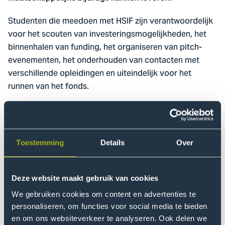
Studenten die meedoen met HSIF zijn verantwoordelijk
voor het scouten van investeringsmogelijkheden, het
binnenhalen van funding, het organiseren van pitch-
evenementen, het onderhouden van contacten met
verschillende opleidingen en uiteindelijk voor het
runnen van het fonds.
Het fonds stelt studenten in de gelegenheid om op
basis van casuïstiek uit de praktijk te leren wat er komt
kijken bij het verstrekken van financieringen en het
Toestemming
Details
Over
runnen van een business. Het fonds beoogt te voorzien
in laagdrempelige risicovolle financiering voor de
ondernemingsplannen van studenten en recent
Deze website maakt gebruik van cookies
afgestudeerde alumni die impact willen maken met hun
We gebruiken cookies om content en advertenties te
initiatieven. Op deze manier hoopt HSIF
personaliseren, om functies voor social media te bieden
ondernemerschap te stimuleren. Onderzoekers van het
en om ons websiteverkeer te analyseren. Ook delen we