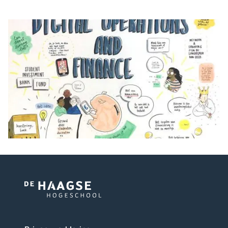
Logo
van
De