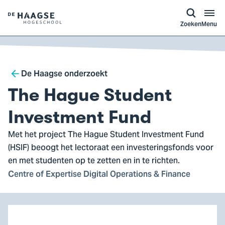
a naar
ontent
Logo
Zoeken
Menu
van
De
Haagse
Breadcrumb
Hogeschool,
De Haagse onderzoekt
ga
The Hague Student
naar
de
Investment Fund
homepagina
Met het project The Hague Student Investment Fund
(HSIF) beoogt het lectoraat een investeringsfonds voor
en met studenten op te zetten en in te richten.
Centre of Expertise Digital Operations & Finance