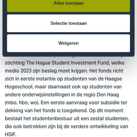
is een benchmark uitgevoerd ten opzichte van een
Alles toestaan
aantal andere hogescholen. Een van de adviezen is het
oprichten van een Centrum voor Ondernemerschap
welke breed toegankelijk is voor alle ondernemende
Selectie toestaan
studenten van de Haagse Hogeschool.
Weigeren
Een belangrijke stap is het besluit om het project te
verankeren door de oprichting van een onafhankelijke
stichting The Hague Student Investment Fund, welke
medio 2023 zijn beslag moet krijgen. Het fonds richt
zich in eerste instantie op studenten van de Haagse
Hogeschool, maar daarnaast ook op studenten van
andere onderwijsinstellingen in de regio Den Haag
(mbo, hbo, wo). Een eerste aanvraag voor subsidie ter
dekking van het fonds is toegekend. Op dit moment
bestaat het studentenbestuur uit een zestal studenten,
die ook betrokken zijn bij de verdere ontwikkeling van
HSIF.