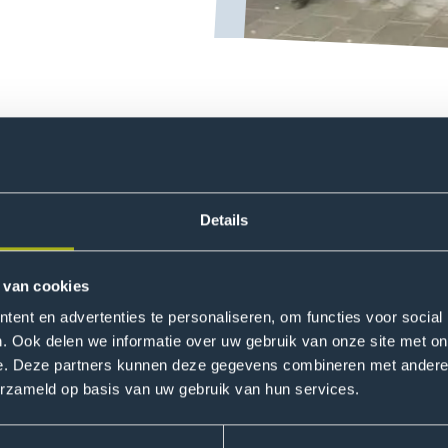
ziet de komende 25 jaar een steeds grotere krapte ontstaan in
n dit scenario aannemelijk. Hoe anticiperen wij als samenl
rzoekers en als opleidingen? Op zoek naar mogelijke kwali
Details
twikkeling gestart met het door ZonMW gefinancierde proj
 van cookies
rking
ent en advertenties te personaliseren, om functies voor social
. Ook delen we informatie over uw gebruik van onze site met on
oraat niet alleen samen met welzijnswerk en zorg in Den Haa
e. Deze partners kunnen deze gegevens combineren met andere i
. In innovatieve learning communities moet het mogelijk zij
erzameld op basis van uw gebruik van hun services.
r af te stemmen, te verbeteren of zelfs te integreren.