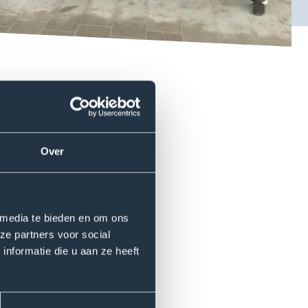
 de sectoren welzijn en zorg.
eving daarop? Welke stappen
teitsimpulsen is het
Over
ect Haagse Learning
 media te bieden en om ons
ze partners voor social
g, maar ook met de opleidingen
nformatie die u aan ze heeft
n om de dienstverlening van