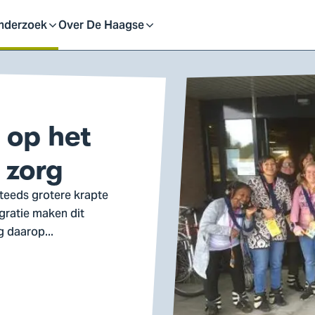
eid
nderzoek
Over De Haagse
pen
Open
f
of
 op het
uit
sluit
 zorg
ubmenu
submenu
steeds grotere krapte
igratie maken dit
g daarop...