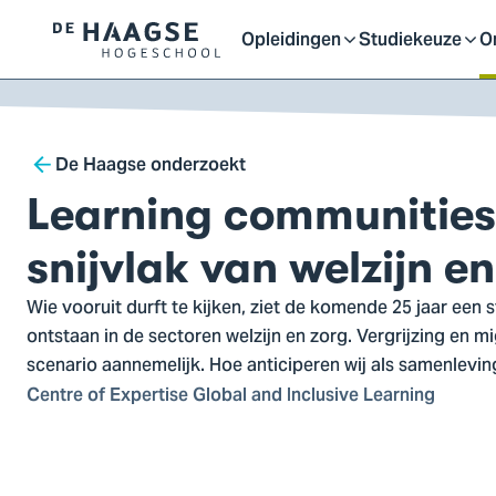
Proefstuderen
Contact en bereikbaarh
Opleidingen
Studiekeuze
O
Logo
Open
Open
O
van
a naar
De
ontent
Haagse
of
of
o
Breadcrumb
Hogeschool,
De Haagse onderzoekt
ga
Learning communities
sluit
sluit
sl
naar
de
snijvlak van welzijn en
homepagina
submenu
submenu
s
Wie vooruit durft te kijken, ziet de komende 25 jaar een 
ontstaan in de sectoren welzijn en zorg. Vergrijzing en m
scenario aannemelijk. Hoe anticiperen wij als samenlevin
Centre of Expertise Global and Inclusive Learning