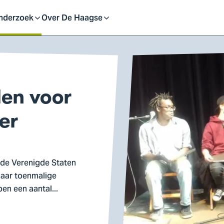
eid
nderzoek
Over De Haagse
pen
Open
f
of
len voor
uit
sluit
er
ubmenu
submenu
n de Verenigde Staten
 haar toenmalige
en een aantal...