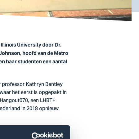
llinois University door Dr.
 Johnson, hoofd van de Metro
en haar studenten een aantal
er professor Kathryn Bentley
aar het eerst is opgepakt in
e Hangout070, een LHBT+
Nederland in 2018 opnieuw
Haagse Hogeschool die in