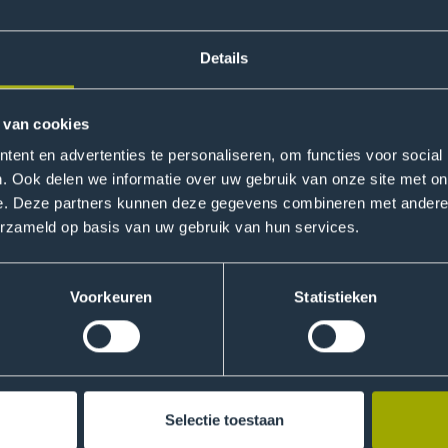
t. De verhalenbundel zal worden aangeboden in een project
en gebruiken met docenten en kinderen om uiteindelijk een d
n worden door de Student Branch van het lectoraat van het E
Details
 van cookies
ent en advertenties te personaliseren, om functies voor social
. Ook delen we informatie over uw gebruik van onze site met on
e. Deze partners kunnen deze gegevens combineren met andere i
erzameld op basis van uw gebruik van hun services.
Voorkeuren
Statistieken
Selectie toestaan