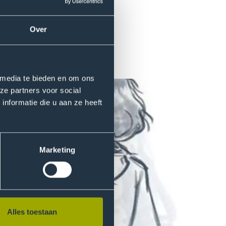
opdracht. In deze opdracht
iscussie gids/ handleiding
ngels naar het Nederlands
Over
 media te bieden en om ons
ze partners voor social
nformatie die u aan ze heeft
Marketing
Alles toestaan