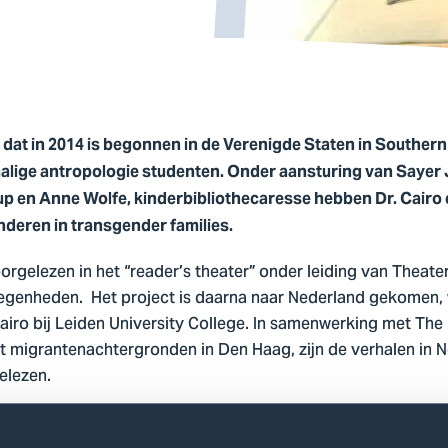
 dat in 2014 is begonnen in de Verenigde Staten in Southern I
alige antropologie studenten. Onder aansturing van Sayer
up en Anne Wolfe, kinderbibliothecaresse hebben Dr. Cairo 
deren in transgender families.
oorgelezen in het “reader’s theater” onder leiding van Theat
egenheden. Het project is daarna naar Nederland gekomen, w
airo bij Leiden University College. In samenwerking met Th
t migrantenachtergronden in Den Haag, zijn de verhalen in 
elezen.
omen in de nieuwe minor Sexualiteit en Diversiteit bij de 