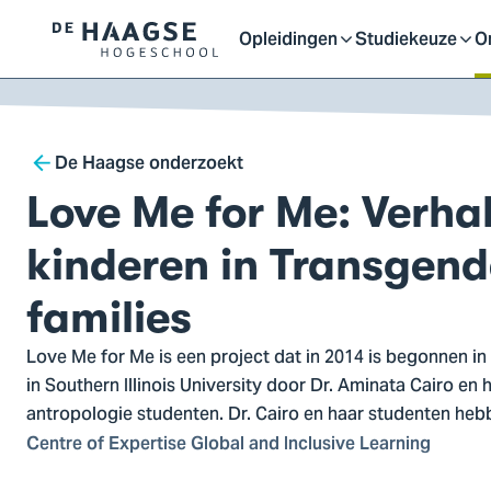
Proefstuderen
Contact en bereikbaarh
Opleidingen
Studiekeuze
O
Logo
Open
Open
O
van
a naar
De
ontent
Haagse
of
of
o
Breadcrumb
Hogeschool,
De Haagse onderzoekt
ga
Love Me for Me: Verha
sluit
sluit
sl
naar
de
kinderen in Transgend
homepagina
submenu
submenu
s
families
Love Me for Me is een project dat in 2014 is begonnen i
in Southern Illinois University door Dr. Aminata Cairo en
antropologie studenten. Dr. Cairo en haar studenten hebb
Centre of Expertise Global and Inclusive Learning