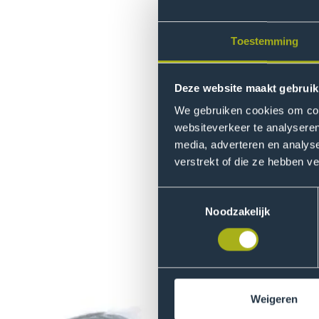
september 2020 van start gaa
zullen studenten deze verhal
samen te stellen. De verhale
Toestemming
vertaald.
Deze website maakt gebruik
We gebruiken cookies om cont
websiteverkeer te analyseren
media, adverteren en analys
verstrekt of die ze hebben v
Toestemmingsselectie
Noodzakelijk
Weigeren