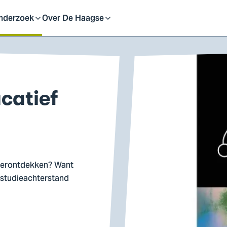
eid
nderzoek
Over De Haagse
pen
Open
f
of
catief
uit
sluit
ubmenu
submenu
herontdekken? Want
studieachterstand