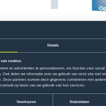
ers hun eigenwaarde laten herontdekken? Want het zoveel
stand werken fnuikend op het zelfvertrouwen van een stu
Details
ation hebben wij het project PowerHouse geïnitieerd met als
kkelen, waarin educatief kwetsbare studenten hun begren
 van cookies
ent en advertenties te personaliseren, om functies voor social
. Ook delen we informatie over uw gebruik van onze site met on
ling4all
e. Deze partners kunnen deze gegevens combineren met andere i
erzameld op basis van uw gebruik van hun services.
an het lectoraat Duurzame Talentontwikkeling is inclusiviteit
wikkelen die resulteren in een professionele en persoonlijke
bben langstudeerders hun sociaal, cultureel en psychologis
Voorkeuren
Statistieken