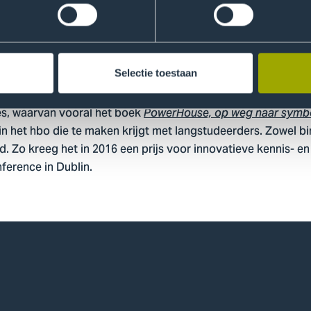
fvertrouwen dan aan het begin hebben zij het diploma gehaald
ct
Selectie toestaan
ject heeft impact gehad op de hele hogeschool. En nog stee
ies, waarvan vooral het boek
PowerHouse, op weg naar symb
in het hbo die te maken krijgt met langstudeerders. Zowel b
d. Zo kreeg het in 2016 een prijs voor innovatieve kennis- e
erence in Dublin.