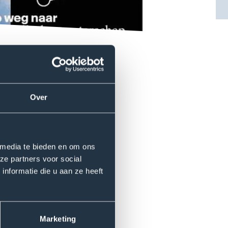
ste herexamen en een steeds
dent. In samenwerking met
Over
 doel activerende
zingen leren overwinnen.
 media te bieden en om ons
ze partners voor social
nformatie die u aan ze heeft
. Talentontwikkeling4all.
 groei van alle betrokkenen.
ch kapitaal kunnen
Marketing