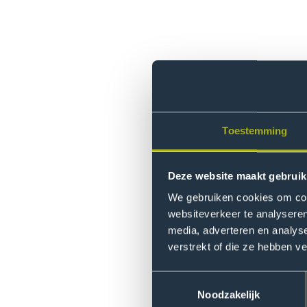
Hoe kunnen we langstudeerd
maar oplopende studieachter
Toestemming
het lectoraat Inclusive Educ
leergemeenschappen te ontwi
Deze website maakt gebruik
We gebruiken cookies om cont
websiteverkeer te analyseren
Talentontwikke
media, adverteren en analys
verstrekt of die ze hebben v
Een belangrijke doelstelling v
Inclusieve leeromgevingen ont
Toestemmingsselectie
In het project PowerHouse he
Noodzakelijk