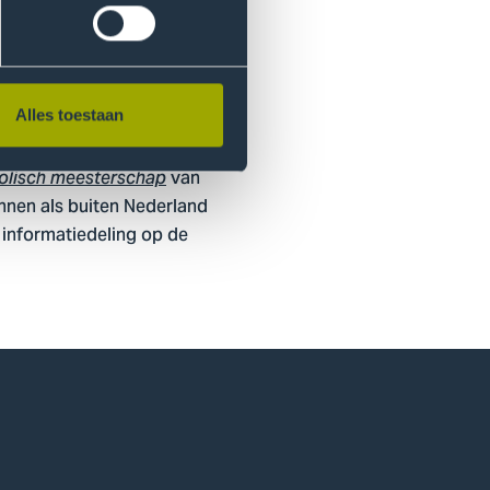
 en zijn zij toegetreden tot
Alles toestaan
ds. Want de resultaten ervan
van
olisch meesterschap
innen als buiten Nederland
n informatiedeling op de