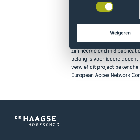
versterken. Met veel meer zel
de arbeidsmarkt.
Blijvende impa
Weigeren
Het inmiddels afgesloten pro
zijn neergelegd in 3 publicat
belang is voor iedere docent 
verwief dit project bekendhei
European Acces Network Conf
Logo
van