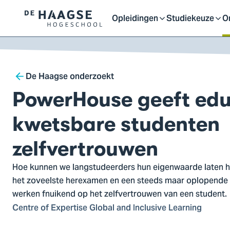
Proefstuderen
Contact en bereikbaarh
Opleidingen
Studiekeuze
O
Logo
Open
Open
O
van
a naar
De
ontent
Haagse
of
of
o
Breadcrumb
Hogeschool,
De Haagse onderzoekt
ga
PowerHouse geeft edu
sluit
sluit
sl
naar
de
kwetsbare studenten
homepagina
submenu
submenu
s
zelfvertrouwen
Hoe kunnen we langstudeerders hun eigenwaarde laten 
het zoveelste herexamen en een steeds maar oplopende 
werken fnuikend op het zelfvertrouwen van een student.
Centre of Expertise Global and Inclusive Learning