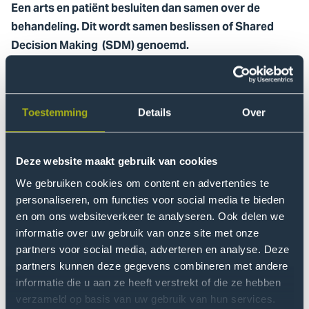
Een arts en patiënt besluiten dan samen over de
behandeling. Dit wordt samen beslissen of Shared
Decision Making (SDM) genoemd.
De afgelopen jaren zijn veel
shared decision making
(SDM) modellen ontwikkeld. In de ontwikkeling van die
modellen zijn de visies van etnische
Toestemming
Details
Over
minderheidsgroepen nauwelijks meegenomen.
In
dit onderzoek
analyseren we de onderliggende
Deze website maakt gebruik van cookies
waarden van de SDM modellen en vergelijken deze met
We gebruiken cookies om content en advertenties te
de waarden van zorgverleners en patiënten en naasten
personaliseren, om functies voor social media te bieden
uit etnische minderheidsgroepen in de oncologische
en om ons websiteverkeer te analyseren. Ook delen we
zorg. Door de waarden te vergelijken wordt inzichtelijk
informatie over uw gebruik van onze site met onze
of en hoe SDM aangepast zou moeten worden in een
partners voor social media, adverteren en analyse. Deze
partners kunnen deze gegevens combineren met andere
interculturele context. Op basis van deze analyse doen
informatie die u aan ze heeft verstrekt of die ze hebben
we suggesties om SDM voor deze groep patiënten aan
verzameld op basis van uw gebruik van hun services.
te passen.