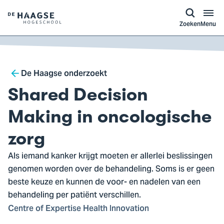
a naar
ontent
Logo
Zoeken
Menu
van
De
Haagse
Breadcrumb
Hogeschool,
De Haagse onderzoekt
ga
Shared Decision
naar
de
Making in oncologische
homepagina
zorg
Als iemand kanker krijgt moeten er allerlei beslissingen
genomen worden over de behandeling. Soms is er geen
beste keuze en kunnen de voor- en nadelen van een
behandeling per patiënt verschillen.
Centre of Expertise Health Innovation