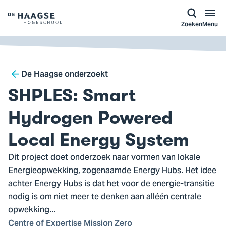
a naar
ontent
Logo
Zoeken
Menu
van
De
Haagse
Breadcrumb
Hogeschool,
De Haagse onderzoekt
ga
SHPLES: Smart
naar
de
Hydrogen Powered
homepagina
Local Energy System
Dit project doet onderzoek naar vormen van lokale
Energieopwekking, zogenaamde Energy Hubs. Het idee
achter Energy Hubs is dat het voor de energie-transitie
nodig is om niet meer te denken aan alléén centrale
opwekking...
Centre of Expertise Mission Zero