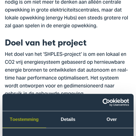
nodig is om niet meer te denken aan alléén centrale
opwekking in grote elektriciteitscentrales, maar dat
lokale opwekking (energy Hubs) een steeds grotere rol
zal gaan spelen in de energie opwekking.
Doel van het project
Het doel van het ‘SHPLES-project’ is om een lokaal en
CO2 vrij energiesysteem gebaseerd op hernieuwbare
energie bronnen te ontwikkelen dat autonoom en real-
time haar performance optimaliseert. Het systeem
wordt ontworpen voor en gedimensioneerd naar
gebruik in de gebouwde omgeving.
Het te ontwikkelen systeem gebruikt waterstof als
tijdelijk energie-opslagmedium. Daarvoor is een slimme
Toestemming
Details
Over
koppeling tussen verschillende technologieën
(elektrolyzer, compressie, opslag en brandstofcel)