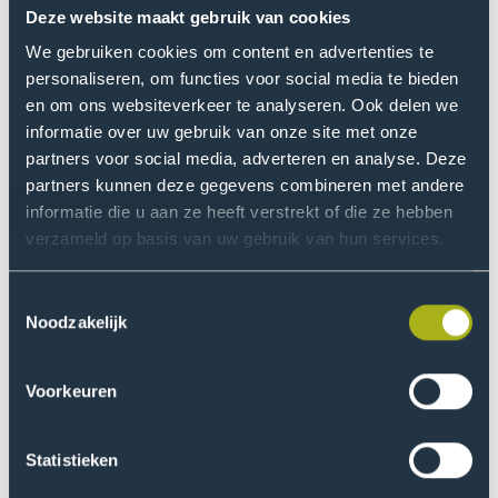
nodig en een besturingssysteem die het
Deze website maakt gebruik van cookies
energiesysteem optimaal en vraaggestuurd laat
We gebruiken cookies om content en advertenties te
opereren. Dit nieuw te ontwikkelen geïntegreerde
personaliseren, om functies voor social media te bieden
besturingssysteem maakt gebruik van slimme
en om ons websiteverkeer te analyseren. Ook delen we
algoritmen.
informatie over uw gebruik van onze site met onze
partners voor social media, adverteren en analyse. Deze
Eindproduct/ Beoogde
partners kunnen deze gegevens combineren met andere
informatie die u aan ze heeft verstrekt of die ze hebben
resultaten
verzameld op basis van uw gebruik van hun services.
Totale project: Aantonen technische haalbaarheid
met een fysieke energy Hub, gebaseerd op zonne-
Toestemmingsselectie
Noodzakelijk
energie en eventueel wind, fysiek draaiend op The
Green Village.
Daarbij is de bijdrage van lectoraat Energy in
Voorkeuren
Transition het doorrekenen en simuleren van een
energyhub op huizenblok-niveau (50 woningen)
Statistieken
waarbij drie technische scenario’s worden