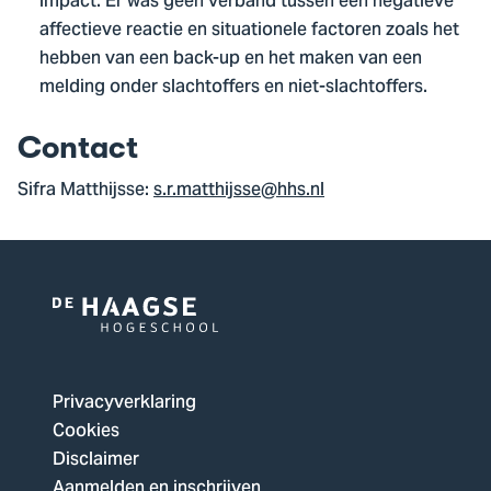
impact. Er was geen verband tussen een negatieve
affectieve reactie en situationele factoren zoals het
hebben van een back-up en het maken van een
melding onder slachtoffers en niet-slachtoffers.
Contact
Sifra Matthijsse:
s.r.matthijsse@hhs.nl
Logo
van
De
Privacyverklaring
Haagse
Cookies
Hogeschool,
Disclaimer
ga
Aanmelden en inschrijven