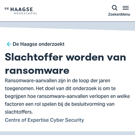
a naar
ontent
Logo
Zoeken
Menu
van
De
Haagse
Breadcrumb
Hogeschool,
De Haagse onderzoekt
ga
Slachtoffer worden van
naar
de
ransomware
homepagina
Ransomware-aanvallen zijn in de loop der jaren
toegenomen. Het doel van dit onderzoek is om te
begrijpen hoe ransomware-aanvallen verlopen en welke
factoren een rol spelen bij de besluitvorming van
slachtoffers.
Centre of Expertise Cyber Security