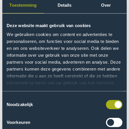
Matthijsse, S. R., van 't Hoff-de Goede, M. S., &
Toestemming
Details
Over
Leukfeldt, E. R. (2023). Your files have been
encrypted: a crime script analysis of ransomware
attacks. Trends in Organized
Deze website maakt gebruik van cookies
Crime.
https://doi.org/10.1007/s12117-023-09496-z
We gebruiken cookies om content en advertenties te
personaliseren, om functies voor social media te bieden
In deze publicatie is gebruikgemaakt van een crime
en om ons websiteverkeer te analyseren. Ook delen we
script analyse op basis van 44
informatie over uw gebruik van onze site met onze
rechtbankdocumenten en 10 expertinterviews.
partners voor social media, adverteren en analyse. Deze
Hiermee worden de verschillende stappen van een
partners kunnen deze gegevens combineren met andere
ransomware-aanval uiteengezet. Het crime script
informatie die u aan ze heeft verstrekt of die ze hebben
laat zien hoe het ransomware-ecosysteem is
verzameld op basis van uw gebruik van hun services.
geprofessionaliseerd. Criminele groepen investeren
bijvoorbeeld tijd, geld en moeite in de malware en
Toestemmingsselectie
infrastructuur. Ze besteden onderdelen van het
Noodzakelijk
proces uit en bieden soms een klantenservice aan
voor slachtoffers. Het crime script biedt daarnaast
Voorkeuren