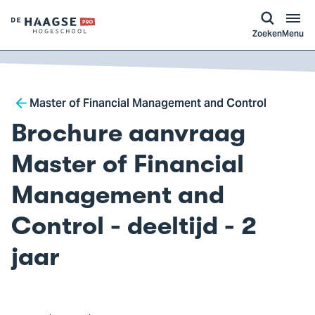
a naar
ontent
Logo
Zoeken
Menu
van
De
Haagse
Breadcrumb
Hogeschool,
Master of Financial Management and Control
ga
Brochure aanvraag
naar
de
Master of Financial
homepagina
Management and
Control - deeltijd - 2
jaar