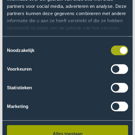
E-mailadres
partners voor social media, adverteren en analyse. Deze
partners kunnen deze gegevens combineren met andere
informatie die u aan ze heeft verstrekt of die ze hebben
verzameld op basis van uw gebruik van hun services.
Postcode
Toestemmingsselectie
Noodzakelijk
Voorkeuren
Telefoonnummer
Statistieken
Marketing
Ik geef toestemming om telefonisch en per e-mail benaderd te
worden in het kader van mijn studiekeuze. Mijn gegevens
worden vertrouwelijk behandeld en niet langer bewaard dan
nodig. Ik kan mijn toestemming op elk moment intrekken of
aanpassen via
mijn voorkeuren aanpassen
.
Alles toestaan