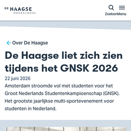
a naar
ontent
Logo
Zoeken
Menu
van
De
Haagse
Breadcrumb
Hogeschool,
Over De Haagse
ga
De Haagse liet zich zien
naar
de
tijdens het GNSK 2026
homepagina
22 juni 2026
Amsterdam stroomde vol met studenten voor het
Groot Nederlands Studentenkampioenschap (GNSK).
Het grootste jaarlijkse multi-sportevenement voor
studenten in Nederland.