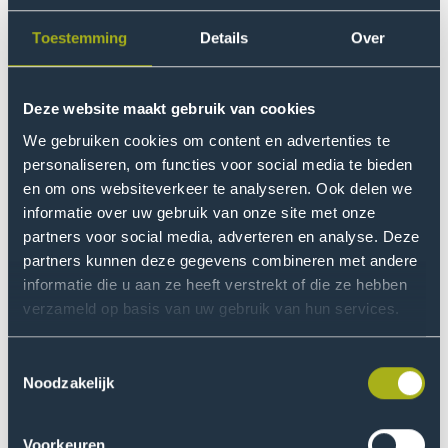
Weijden-Bast, adviseur studentensport: ‘’Dit evenement
biedt studenten de kans om elkaar op een
Toestemming
Details
Over
laagdrempelige manier te ontmoeten en samen naar
een doel toe te werken. Je ziet studenten trainen en als
Deze website maakt gebruik van cookies
team groeien en dat maakt sport een belangrijk middel
voor verbinding en welbevinden.”
We gebruiken cookies om content en advertenties te
personaliseren, om functies voor social media te bieden
en om ons websiteverkeer te analyseren. Ook delen we
Meer dan een sporttoernooi
informatie over uw gebruik van onze site met onze
Dat gevoel van verbinding bevestigt Werner Joseph
partners voor social media, adverteren en analyse. Deze
Flores, student International Business en coach van het
partners kunnen deze gegevens combineren met andere
HSB Nobels vrouwenbasketbalteam. Tussen de
informatie die u aan ze heeft verstrekt of die ze hebben
wedstrijden spendeerden we veel tijd met elkaar en dan
verzameld op basis van uw gebruik van hun services.
leer je elkaar buiten het basketbal kennen. Dat maakte
de groep sterker en zorgde voor waardevolle
Toestemmingsselectie
Noodzakelijk
herinneringen.” Volgens Werner biedt het GNSK
studenten bovendien de kans om nieuwe ervaringen op
te doen. “Of je nu komt om op hoog niveau te sporten
Voorkeuren