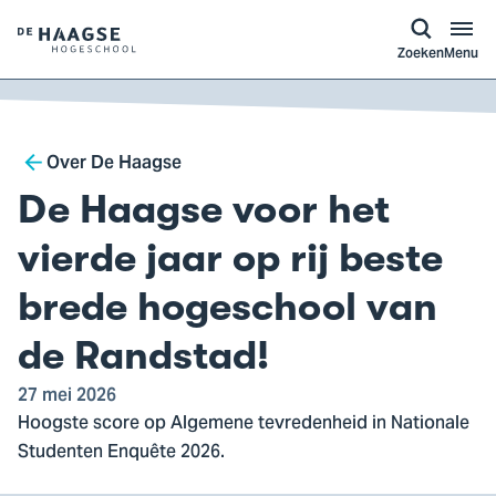
a naar
ontent
Logo
Zoeken
Menu
van
De
Haagse
Breadcrumb
Hogeschool,
Over De Haagse
ga
De Haagse voor het
naar
de
vierde jaar op rij beste
homepagina
brede hogeschool van
de Randstad!
27 mei 2026
Hoogste score op Algemene tevredenheid in Nationale
Studenten Enquête 2026.