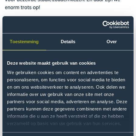
voor dezelfde studie zouden kiezen. En daar zijn we
enorm trots op!
Inclusief karakter Haagse
profileringsthema’s
Toestemming
Details
Over
We zien dit jaar overall een positieve trend in de
NSE met stabiele sterke scores.
Deze website maakt gebruik van cookies
De Haagse
We gebruiken cookies om content en advertenties te
profileringsthema’s: Welzijn, Internationalisering
personaliseren, om functies voor social media te bieden
en Inclusieve cultuur ontvangen grote waardering. Onze
en om ons websiteverkeer te analyseren. Ook delen we
inclusieve cultuur laat dit jaar een stijging zien op alle
informatie over uw gebruik van onze site met onze
onderdelen.
partners voor social media, adverteren en analyse. Deze
partners kunnen deze gegevens combineren met andere
Ook geven studenten aan dat in hun studieprogramma
informatie die u aan ze heeft verstrekt of die ze hebben
aandacht is voor digitalisering en AI. Een vraag die dit
verzameld op basis van uw gebruik van hun services.
jaar voor het eerst is opgenomen in de enquête.