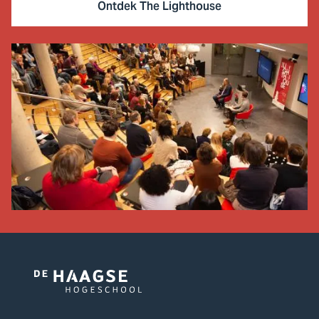
Ontdek The Lighthouse
Logo
van