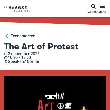
a naar
ontent
Logo
Zoeken
Menu
van
De
Haagse
Breadcrumb
Hogeschool,
Evenementen
ga
The Art of Protest
naar
2 december 2025
Datum
de
10:30 - 12:00
Tijd
Speakers' Corner
homepagina
Locatie