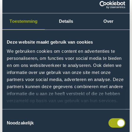
Aanmelden
De lezingen zijn gratis en toegankelijk voor alle
Toestemming
Details
Over
studenten en medewerkers van De Haagse Hogeschool.
Je kunt één lezing bijwonen, een paar, of gewoon
Deze website maakt gebruik van cookies
allemaal. De lezingen worden gegeven in het
.
Engels
We gebruiken cookies om content en advertenties te
personaliseren, om functies voor social media te bieden
Aanmelden
en om ons websiteverkeer te analyseren. Ook delen we
informatie over uw gebruik van onze site met onze
partners voor social media, adverteren en analyse. Deze
Lezingen en planning
partners kunnen deze gegevens combineren met andere
informatie die u aan ze heeft verstrekt of die ze hebben
De lezingen vinden op dinsdagen plaats van 2
verzameld op basis van uw gebruik van hun services.
september t/m 9 december 2025, telkens van 10.30 tot
12.00 uur. In totaal zijn er 13 sessies, waarbij elke week
een ander thema rondom protest, activisme en
Toestemmingsselectie
Noodzakelijk
creatieve vormen van verzet centraal staat.