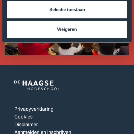
Selectie toestaan
Weigeren
Logo
van
De
Privacyverklaring
Haagse
Cookies
Hogeschool,
Disclaimer
ga
Aanmelden en inschrijven