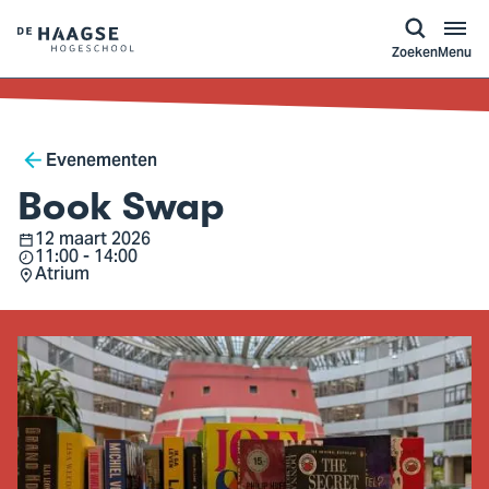
a naar
ontent
Logo
Zoeken
Menu
van
De
Haagse
Breadcrumb
Hogeschool,
Evenementen
ga
Book Swap
naar
12 maart 2026
Datum
de
11:00 - 14:00
Tijd
Atrium
homepagina
Locatie