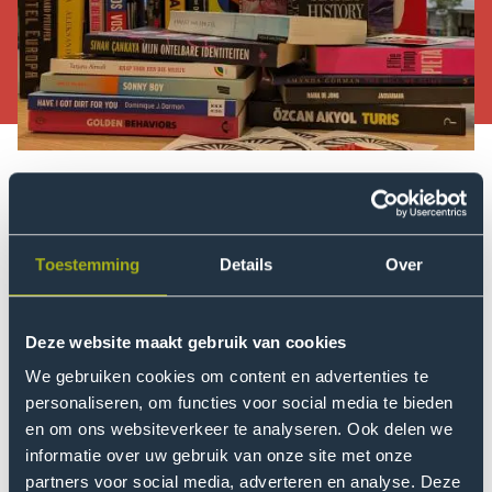
Boek uit? Geef 'm door!
We organiseren weer een gezellige Book Swap! Hier
hebben we wel jouw hulp voor nodig. Heb je thuis nog
Toestemming
Details
Over
boeken die stof liggen te verzamelen? Geef ze een
tweede leven! Romans, thrillers, fantasy, non-fictie –
Deze website maakt gebruik van cookies
alles is welkom, zolang het in goede staat is (en geen
studieboeken). Boeken in alle talen zijn uiteraard
We gebruiken cookies om content en advertenties te
personaliseren, om functies voor social media te bieden
welkom.
en om ons websiteverkeer te analyseren. Ook delen we
Inleveren kan vanaf 23 februari in de bakfiets bij de
informatie over uw gebruik van onze site met onze
partners voor social media, adverteren en analyse. Deze