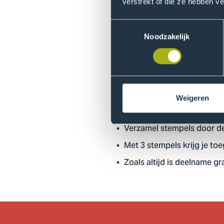
verstrekt of die ze hebben v
Middagactiviteit
Toestemmingsselectie
16:00–18:00
Noodzakelijk
Climate Pubquiz
Kom naar West 75 en test je 
prijs. Drankjes en snacks zij
Weigeren
Hoe werkt het?
Verzamel stempels door de
Met 3 stempels krijg je toe
Zoals altijd is deelname g