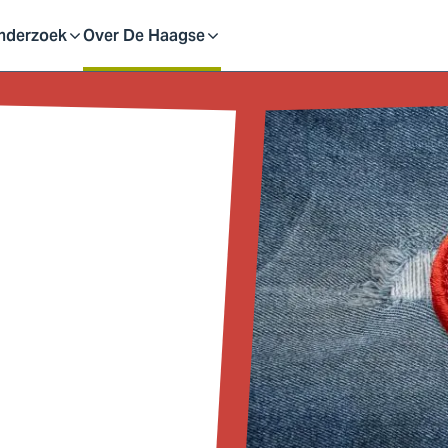
eid
nderzoek
Over De Haagse
pen
Open
f
of
uit
sluit
ubmenu
submenu