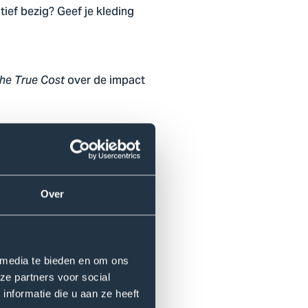
ief bezig? Geef je kleding
over de impact
he True Cost
 studenten van het Experience
Over
to, deel deze op Instagram en
 media te bieden en om ons
ze partners voor social
e bij jou passen.
nformatie die u aan ze heeft