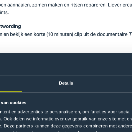
pen aannaaien, zomen maken en ritsen repareren. Liever creat
ints.
ustwording
 en bekijk een korte (10 minuten) clip uit de documentaire
T
pel over verschillende stoffen, begeleid door enthousiaste
Details
tyle onze mannequins in de fotowedstrijdruimte. Maak een fo
l voor fashion?
 van cookies
ent en advertenties te personaliseren, om functies voor social
. Ook delen we informatie over uw gebruik van onze site met on
 met hulp van Rigtje Bruinsma en krijg advies over kleuren di
e. Deze partners kunnen deze gegevens combineren met andere i