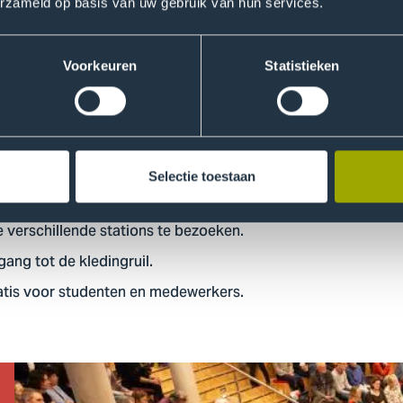
erzameld op basis van uw gebruik van hun services.
Voorkeuren
Statistieken
kennis tijdens de pubquiz. Vorm een team van minimaal 3 p
n inbegrepen! Aanmelden kan via
greenoffice@hhs.nl
of op de 
Selectie toestaan
 verschillende stations te bezoeken.
gang tot de kledingruil.
ratis voor studenten en medewerkers.