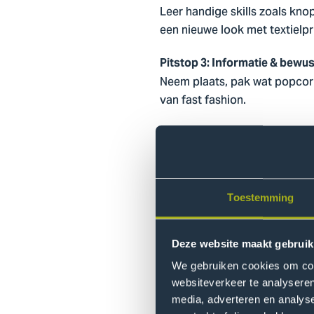
Leer handige skills zoals kno
een nieuwe look met textielpr
Pitstop 3: Informatie & bew
Neem plaats, pak wat popcorn
van fast fashion.
Pitstop 4: Stoffen belevenis
Doe mee met een speels raads
Centre.
Toestemming
Pitstop 5: Trash of très chic?
Ga creatief aan de slag en s
wie weet win jij! Heb jij gevoe
Deze website maakt gebruik
We gebruiken cookies om cont
Pitstop 6: Kleuradvies
websiteverkeer te analyseren
Ontdek jouw persoonlijke stijl
media, adverteren en analys