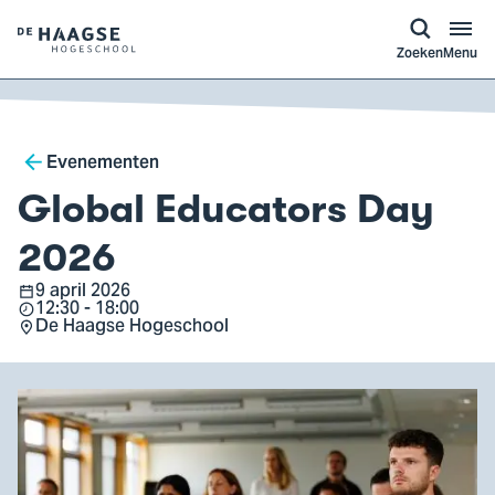
a naar
ontent
Logo
Zoeken
Menu
van
De
Haagse
Breadcrumb
Hogeschool,
Evenementen
ga
Global Educators Day
naar
de
2026
homepagina
9 april 2026
Datum
12:30 - 18:00
Tijd
De Haagse Hogeschool
Locatie