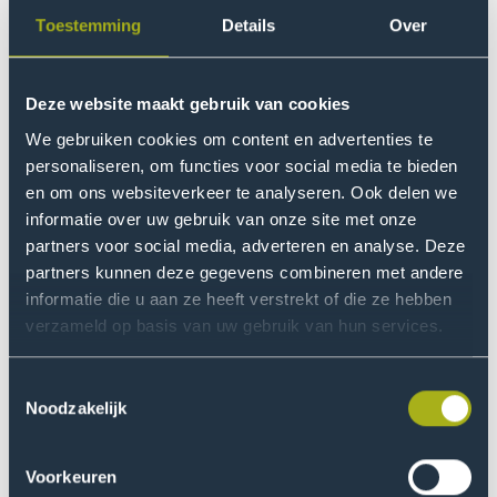
achtergronden en ervaringen samenbrengt in
Toestemming
Details
Over
leerprocessen. Door in dialoog te gaan met anderen
kunnen studenten en professionals leren voorbij hun
eigen referentiekaders te denken en samen nieuwe
Deze website maakt gebruik van cookies
inzichten ontwikkelen.
We gebruiken cookies om content en advertenties te
personaliseren, om functies voor social media te bieden
Programma en thema’s
en om ons websiteverkeer te analyseren. Ook delen we
Tijdens de middag gaan we in op vier samenhangende
informatie over uw gebruik van onze site met onze
partners voor social media, adverteren en analyse. Deze
thema’s:
partners kunnen deze gegevens combineren met andere
informatie die u aan ze heeft verstrekt of die ze hebben
PluriPerspective Learning for Green Transitions &
verzameld op basis van uw gebruik van hun services.
Climate Justice
Hoe kunnen diverse perspectieven bijdragen aan
Toestemmingsselectie
Noodzakelijk
meer rechtvaardige en inclusieve benaderingen
van duurzaamheid en klimaatactie?
Voorkeuren
Inclusive Leadership for PluriPerspective Learning