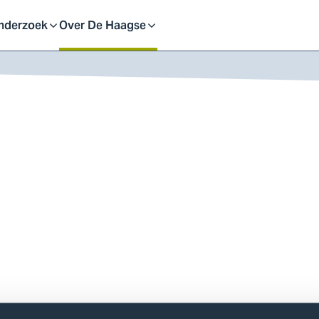
eid
nderzoek
Over De Haagse
pen
Open
f
of
uit
sluit
ubmenu
submenu