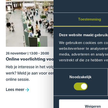
naar
Online
voorlichting
Toestemming
voor
professionals
Deze website maakt gebruik
We gebruiken cookies om cont
websiteverkeer te analyseren
26 november | 13:00 - 20:00
media, adverteren en analys
Online voorlichting voor professionals
verstrekt of die ze hebben v
Heb je interesse in het volgen van een studie naast je
Toestemmingsselectie
werk? Meld je aan voor een voorlichtingsavond of
Noodzakelijk
online sessie.
Lees meer
Weigeren