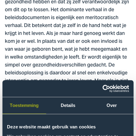
gezondheid hebben en dat zij zelf verantwoordelijk zijn
om dit op te lossen. Het dominante verhaal in de
beleidsdocumenten is eigenlijk een meritocratisch
verhaal. Dit betekent dat je zelf in de hand hebt wat je
krijgt in het leven. Als je maar hard genoeg werkt dan
kom je er wel. In plaats van dat er ook een invloed is
van waar je geboren bent, wat je hebt meegemaakt en
in welke omstandigheden je leeft. Er wordt eigenlijk te
simpel over gezondheidsverschillen gedacht. De
beleidsoplossing is daardoor al snel een enkelvoudige
interventie om gezonder te leren leven. Maar als je ziet
hoe mensen wonen, wat ze allemaal hebben
meegemaakt en met hoe weinig geld ze moeten
rondkomen dan past dat helemaal niet. Voor mij voelt
Toestemming
Details
Over
dat onrechtvaardig. Leefstijl is natuurlijk ook belangrijk
en het is niet dat daar helemaal geen aandacht voor
mag zijn. Maar er is wel veel meer aandacht nodig voor
Deze website maakt gebruik van cookies