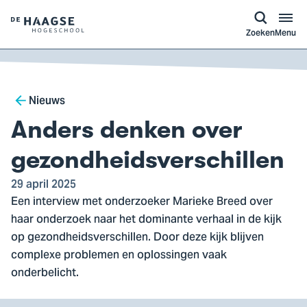
a naar
ontent
Logo
Zoeken
Menu
van
De
Haagse
Breadcrumb
Hogeschool,
Nieuws
ga
Anders denken over
naar
de
gezondheidsverschillen
homepagina
29 april 2025
Een interview met onderzoeker Marieke Breed over
haar onderzoek naar het dominante verhaal in de kijk
op gezondheidsverschillen. Door deze kijk blijven
complexe problemen en oplossingen vaak
onderbelicht.