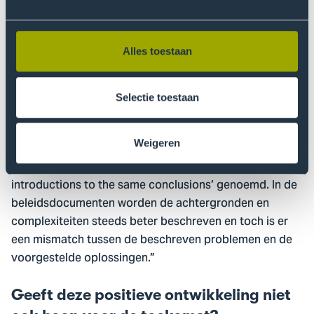
probleem van sociaaleconomische
gezondheidsverschillen. In die beleidsdocumenten
wordt meer uitgelegd over wat er achter het probleem
Alles toestaan
van gezondheidsverschillen zit. Dus dat het niet alleen
door individuele keuzes komt, maar ook door
bijvoorbeeld armoede, slechte huisvesting en trauma.
Selectie toestaan
Toch blijven de oplossingen in die beleidsdocumenten
hetzelfde, met een grote focus op leefstijl: roken,
Weigeren
drinken, voeding en bewegen. Ik heb mijn
wetenschappelijke publicatie daarom ook ‘new
introductions to the same conclusions’ genoemd. In de
beleidsdocumenten worden de achtergronden en
complexiteiten steeds beter beschreven en toch is er
een mismatch tussen de beschreven problemen en de
voorgestelde oplossingen.”
Geeft deze positieve ontwikkeling niet