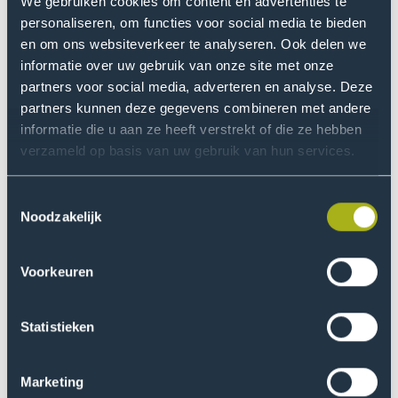
het grotere plaatje. En dat zou eigenlijk ook in
We gebruiken cookies om content en advertenties te
beleidsdocumenten moeten staan.”
personaliseren, om functies voor social media te bieden
en om ons websiteverkeer te analyseren. Ook delen we
informatie over uw gebruik van onze site met onze
Gezondheidsverschillen
partners voor social media, adverteren en analyse. Deze
komen niet alleen door
partners kunnen deze gegevens combineren met andere
informatie die u aan ze heeft verstrekt of die ze hebben
individuele keuzes, maar ook
verzameld op basis van uw gebruik van hun services.
door bijvoorbeeld armoede,
Toestemmingsselectie
slechte huisvesting en
Noodzakelijk
trauma.
Voorkeuren
Wat heeft jou het meest verrast aan de
bevindingen?
Statistieken
“In de recentere beleidsdocumenten is er gelukkig
steeds meer aandacht voor de complexiteit van het
Marketing