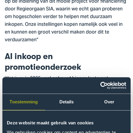
op de indiening van dit mooie project voor financiering
door Regieorgaan SIA, waarin we echt gaan proberen
om hogescholen verder te helpen met duurzaam
inkopen. Onze instellingen kopen namelijk ook veel in
en kunnen een groot verschil maken door dit te
verduurzamen"
AI inkoop en
promotieonderzoek
Wat is er in 2025 veel gebeurd binnen lectoraat
Publieke Inkoop. Naast het lopende onderzoek, zijn er
twee subsidieaanvragen ingediend voor onder andere
het eerdergenoemde onderzoek Practice what you
Toestemming
Details
Over
Teach, een project over de professionalisering van het
vakgebied en voor SH-AIP, dat gaat over het inkopen
van innovaties voor de zorg.
Deze website maakt gebruik van cookies
We gebruiken cookies om content en advertenties te