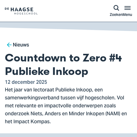
a naar
ontent
Logo
Zoeken
Menu
van
De
Haagse
Breadcrumb
Hogeschool,
Nieuws
ga
Countdown to Zero #4
naar
de
Publieke Inkoop
homepagina
12 december 2025
Het jaar van lectoraat Publieke Inkoop, een
samenwerkingsverband tussen vijf hogescholen. Vol
met relevante en impactvolle onderwerpen zoals
onderzoek Niets, Anders en Minder Inkopen (NAMI) en
het Impact Kompas.