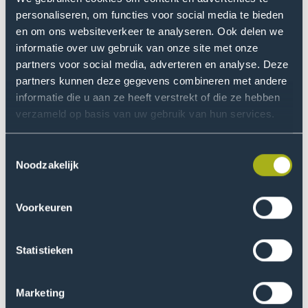
Maaike presenteerde dit jaar met trots haar whitepaper
personaliseren, om functies voor social media te bieden
over ‘Niet, Anders en Minder Inkopen door de
en om ons websiteverkeer te analyseren. Ook delen we
Rijksoverheid’, een eindproduct afkomstig uit een
informatie over uw gebruik van onze site met onze
nauwe samenwerking met de werkgroep FM Circulair en
partners voor social media, adverteren en analyse. Deze
Rijkswaterstaat.
partners kunnen deze gegevens combineren met andere
informatie die u aan ze heeft verstrekt of die ze hebben
Joris vertelt over de afstudeerders die via de
verzameld op basis van uw gebruik van hun services.
kennishub bij het lectoraat terecht komen en in 2026
met het thema “AI inkoop” aan de slag gaan. “Voor de
Toestemmingsselectie
student die voor het komende semester nog zoekt naar
Noodzakelijk
een afstudeeropdracht”, vertelt Joris, “wees welkom.
Op dit moment zijn we aan het werven voor een paar
Voorkeuren
nieuwe afstudeerders. Wij staan open voor een
kennismakingsgesprek en wie weet vind je wel een
Statistieken
mooie opdracht bij ons lectoraat!”.
Mirjam voegt nog een belangrijk project aan de lijst toe,
Marketing