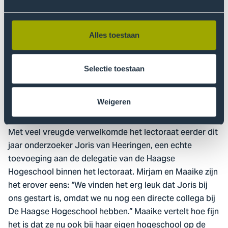
namelijk het promotieonderzoek van Alex. Een
samenwerking met de EUR, de Hanze en het lectoraat.
Zijn onderzoeksvraag ging over de invloed van
Alles toestaan
leveranciersrelatiemanagement op duurzaam inkopen
en weergeeft perfect het thema dat het lectoraat aan
ons Centre of Expertise Mission Zero verbindt.
Selectie toestaan
Nieuwe Haagse collega om
Weigeren
mee te sparren
Met veel vreugde verwelkomde het lectoraat eerder dit
jaar onderzoeker Joris van Heeringen, een echte
toevoeging aan de delegatie van de Haagse
Hogeschool binnen het lectoraat. Mirjam en Maaike zijn
het erover eens: “We vinden het erg leuk dat Joris bij
ons gestart is, omdat we nu nog een directe collega bij
De Haagse Hogeschool hebben.” Maaike vertelt hoe fijn
het is dat ze nu ook bij haar eigen hogeschool op de