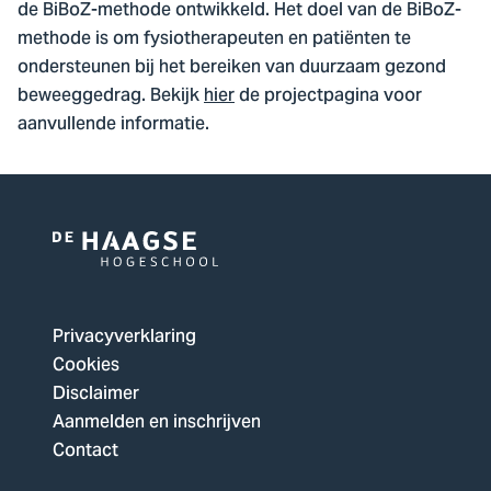
de BiBoZ-methode ontwikkeld. Het doel van de BiBoZ-
methode is om fysiotherapeuten en patiënten te
ondersteunen bij het bereiken van duurzaam gezond
beweeggedrag. Bekijk
hier
de projectpagina voor
aanvullende informatie.
Logo
van
De
Privacyverklaring
Haagse
Cookies
Hogeschool,
Disclaimer
ga
Aanmelden en inschrijven
naar
Contact
de
homepagina