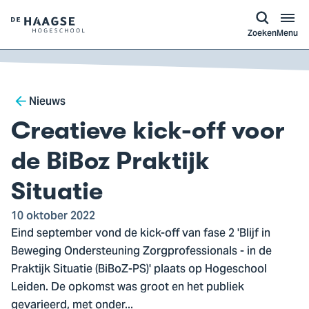
a naar
ontent
Logo
Zoeken
Menu
van
De
Haagse
Breadcrumb
Hogeschool,
Nieuws
ga
Creatieve kick-off voor
naar
de
de BiBoz Praktijk
homepagina
Situatie
10 oktober 2022
Eind september vond de kick-off van fase 2 'Blijf in
Beweging Ondersteuning Zorgprofessionals - in de
Praktijk Situatie (BiBoZ-PS)' plaats op Hogeschool
Leiden. De opkomst was groot en het publiek
gevarieerd, met onder...