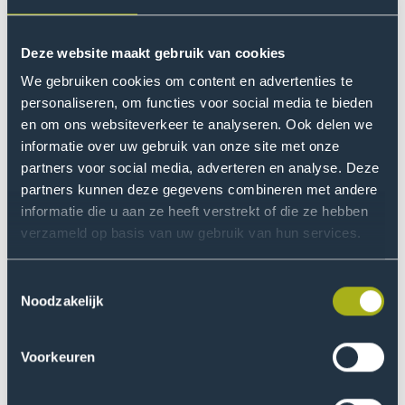
De kick-off was mede georganiseerd door Alice Schut,
ontwerponderzoeker van het lectoraat Gezonde
Leefstijl in een Stimulerende Omgeving van De Haagse
Deze website maakt gebruik van cookies
Hogeschool. Alice bedenkt creatieve technieken om
We gebruiken cookies om content en advertenties te
ideeën op te halen bij de belanghebbende en kijkt
personaliseren, om functies voor social media te bieden
ernaar uit om inzichtelijk te maken wat er nodig is om
en om ons websiteverkeer te analyseren. Ook delen we
de BiBoZ-methode bruikbaar te maken voor de
informatie over uw gebruik van onze site met onze
praktijk.
partners voor social media, adverteren en analyse. Deze
partners kunnen deze gegevens combineren met andere
“De fysiotherapeuten en de cliënten hebben echt een
informatie die u aan ze heeft verstrekt of die ze hebben
verzameld op basis van uw gebruik van hun services.
stem in het toepasbaar maken van de BiBoZ-methode
in hun dagelijkse praktijkvoering. Wij bedenken het niet
voor hen, maar echt samen met hen."
Toestemmingsselectie
Noodzakelijk
Alice Schut
Voorkeuren
Lector Petra Siemonsma (lectoraat Eigen Regie bij
Fysiotherapie en Beweegzorg, Hogeschool Leiden) is