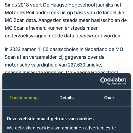
Sinds 2018 voert De Haagse Hogeschool jaarlijks het
Motoriek Peil onderzoek uit op basis van de landelijke
MQ Scan data. Aangezien steeds meer basisscholen de
MQ Scan afnemen, kunnen er steeds meer
onderzoeksvragen met de data beantwoord worden.
In 2022 namen 1150 basisscholen in Nederland de MQ
Scan af en verzamelden zij gegevens over de
motorische vaardigheid van 227.630 unieke,
geanonimiseerde kinderen. De Haagse Hogeschool
heeft gekeken naar de invloed van de Coronapandemie
op de motorische vaardigheid van kinderen en naar het
verband tussen de Sociaal Economische Status (SES)
Toestemming
Details
Over
en motorische vaardigheid.
Verschillende onderzoeken laten zien dat een lagere
Deze website maakt gebruik van cookies
SES gepaard gaat met:
We gebruiken cookies om content en advertenties te