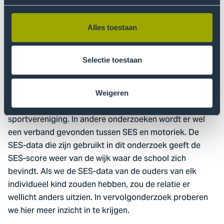
niveau van de motorische ontwikkeling ontloopt elkaar
niet veel. Redenen hiervan zijn nog niet onderzocht
Alles toestaan
maar de relatie tussen SES en motorische
vaardigheden is complex.
Selectie toestaan
In diverse onderzoeken zien we dat kinderen met een
lagere SES bijvoorbeeld meer buitenspelen dan
kinderen met een hogere SES, terwijl kinderen met een
Weigeren
lagere SES weer minder vaak lid zijn van een
sportvereniging. In andere onderzoeken wordt er wel
een verband gevonden tussen SES en motoriek. De
SES-data die zijn gebruikt in dit onderzoek geeft de
SES-score weer van de wijk waar de school zich
bevindt. Als we de SES-data van de ouders van elk
individueel kind zouden hebben, zou de relatie er
wellicht anders uitzien. In vervolgonderzoek proberen
we hier meer inzicht in te krijgen.