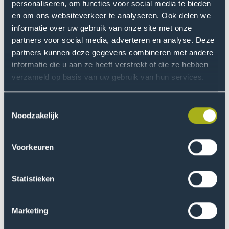
personaliseren, om functies voor social media te bieden
Meer armoede
en om ons websiteverkeer te analyseren. Ook delen we
Een minder gezonde leefstijl
informatie over uw gebruik van onze site met onze
partners voor social media, adverteren en analyse. Deze
Een lagere kwaliteit van leven
partners kunnen deze gegevens combineren met andere
Het oplopen van achterstanden op diverse vlakken
informatie die u aan ze heeft verstrekt of die ze hebben
verzameld op basis van uw gebruik van hun services.
(denk bijvoorbeeld aan sociaal, maatschappelijk of
onderwijs)
Toestemmingsselectie
Niet voor niets besteden gemeenten, scholen en andere
Noodzakelijk
organisaties dan ook veel aandacht aan het verbeteren
van de gezondheid van inwoners in wijken met een
Voorkeuren
lagere SES.
Uit de analyses van de MQ Scan data en de SES van de
Statistieken
wijk waar de school zich bevindt, komt naar voren dat
er nauwelijks motorische verschillen zijn tussen
Marketing
kinderen uit lage, midden of hoge SES wijken. Het