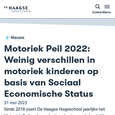
a naar
ontent
Logo
Zoeken
Menu
van
De
Haagse
Breadcrumb
Hogeschool,
Nieuws
ga
Motoriek Peil 2022:
naar
de
Weinig verschillen in
homepagina
motoriek kinderen op
basis van Sociaal
Economische Status
31 mei 2023
Sinds 2018 voert De Haagse Hogeschool jaarlijks het