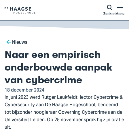
a naar
ontent
Logo
Zoeken
Menu
van
De
Haagse
Breadcrumb
Hogeschool,
Nieuws
ga
Naar een empirisch
naar
de
onderbouwde aanpak
homepagina
van cybercrime
18 december 2024
In juni 2023 werd Rutger Leukfeldt, lector Cybercrime &
Cybersecurity aan De Haagse Hogeschool, benoemd
tot bijzonder hoogleraar Governing Cybercrime aan de
Universiteit Leiden. Op 25 november sprak hij zijn oratie
uit.