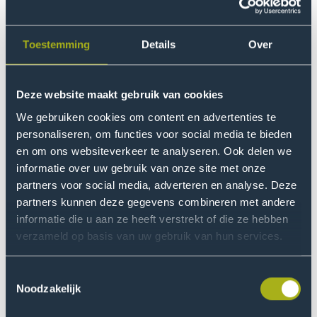
er is in tien jaar tijd weinig winst geboekt. Dan vraag ik
me af: doen ze niet genoeg of doen ze de verkeerde
dingen? Je kan niet denken: we zetten er een
Toestemming
Details
Over
opsporingsteam bij en dan is het probleem opgelost.
Het gaat om de digitalisering van criminaliteit en dat
Deze website maakt gebruik van cookies
heeft impact op alle vormen van criminaliteit.”
We gebruiken cookies om content en advertenties te
personaliseren, om functies voor social media te bieden
De bijdrage van wetenschap
en om ons websiteverkeer te analyseren. Ook delen we
Rutger legde in zijn oratie de nadruk op twee manieren
informatie over uw gebruik van onze site met onze
waarop onderzoek kan bijdragen aan een betere
partners voor social media, adverteren en analyse. Deze
aanpak van cybercriminaliteit. Ten eerste is het
partners kunnen deze gegevens combineren met andere
noodzakelijk om een gedegen kennisbasis op te
informatie die u aan ze heeft verstrekt of die ze hebben
bouwen. “Empirisch onderzoek naar het fenomeen
verzameld op basis van uw gebruik van hun services.
cybercrime is hard nodig. We moeten begrijpen hoe de
daders werken, hoe ze in netwerken opereren, en wat
Toestemmingsselectie
Noodzakelijk
de risicofactoren voor slachtoffers zijn,” aldus
Leukfeldt. Dit inzicht is cruciaal om effectief beleid en