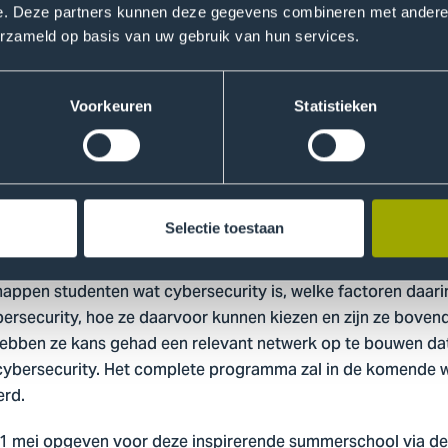
oor een firewall of een security officer die cybersecurity aw
e. Deze partners kunnen deze gegevens combineren met andere i
erzameld op basis van uw gebruik van hun services.
het personeel.
diverse bedrijven bezoeken, zodat de studenten zelf kunnen 
Voorkeuren
Statistieken
. Samen met een groep partners zijn we druk bezig om een 
essant is. Deze partners zijn: dcypher, CVNL, CSR, TNO, Ord
SC, Haagse Hogeschool, Politie: Team High Tech Crime, SURF,
ersiteit Amsterdam, Make IT Work, MMOX, Security Academy, m
port, Capgemini, ministerie van Infrastructuur en Waterstaat
Selectie toestaan
appen studenten wat cybersecurity is, welke factoren daarin
ybersecurity, hoe ze daarvoor kunnen kiezen en zijn ze bov
hebben ze kans gehad een relevant netwerk op te bouwen da
n cybersecurity. Het complete programma zal in de komende
erd.
 1 mei opgeven voor deze inspirerende summerschool via dez