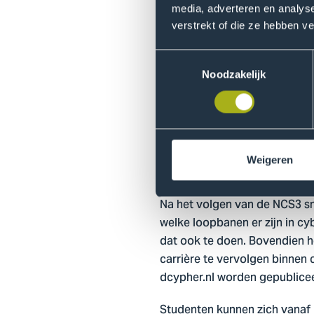
engineer die codes schrijft v
media, adverteren en analys
verstrekt of die ze hebben v
trainingen en opleiding voor 
Toestemmingsselectie
Tijdens deze week zullen we 
Noodzakelijk
op de werkvloer aan toe gaat
dat voor alle studenten inter
Universiteit Delft, DIVD, NC
Secura, Deloitte, Vrije Univ
Volksgezondheid, Welzijn en S
Weigeren
Ministerie van Financiën.
Na het volgen van de NCS3 sn
welke loopbanen er zijn in c
dat ook te doen. Bovendien 
carrière te vervolgen binne
dcypher.nl worden gepublice
Studenten kunnen zich vanaf