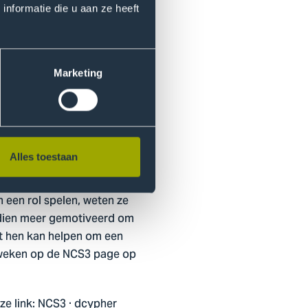
areness vormgeeft via
nformatie die u aan ze heeft
ervaren hoe cybersecurity er
Marketing
programma samen te stellen
ina, Cybersquad, Technische
 Rabobank, Infosequre,
inisterie van
, Fox-IT, AIVD, KPN en
Alles toestaan
 een rol spelen, weten ze
endien meer gemotiveerd om
t hen kan helpen om een
 weken op de NCS3 page op
e link:
NCS3 · dcypher