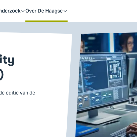
eid
nderzoek
Over De Haagse
pen
Open
f
of
ity
uit
sluit
)
ubmenu
submenu
de editie van de