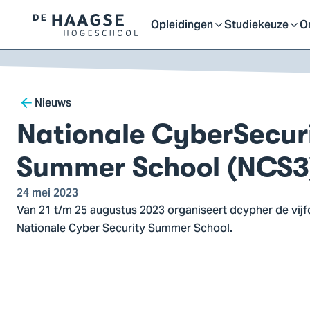
Proefstuderen
Contact en bereikbaarh
Opleidingen
Studiekeuze
O
Logo
Open
Open
O
van
a naar
De
ontent
Haagse
of
of
o
Breadcrumb
Hogeschool,
Nieuws
ga
Nationale Cyber ​​Secur
sluit
sluit
sl
naar
de
Summer School (NCS3
homepagina
submenu
submenu
s
24 mei 2023
Van 21 t/m 25 augustus 2023 organiseert dcypher de vijf
Nationale Cyber ​​Security Summer School.