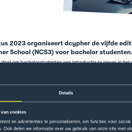
us 2023 organiseert dcypher de vijfde edit
mer School (NCS3) voor bachelor studenten
doel om bachelorstudenten een introductie te geven in het 
de verschillende onderwerpen in het domein. De NCS3 werd vo
jaar pakken we de draad weer op met een compleet nieuwe s
colleges en bedrijfsbezoeken. We hebben dit jaar plaats voo
aag, maar gedurende de week zullen er diverse andere loca
Details
 van cookies
cybersecurity domein zijn zeer divers en zullen menig stude
veel mogelijk inzicht te geven, door verschillende organisa
ent en advertenties te personaliseren, om functies voor social
SO die verantwoordelijk is voor alle aspecten rondom inform
. Ook delen we informatie over uw gebruik van onze site met on