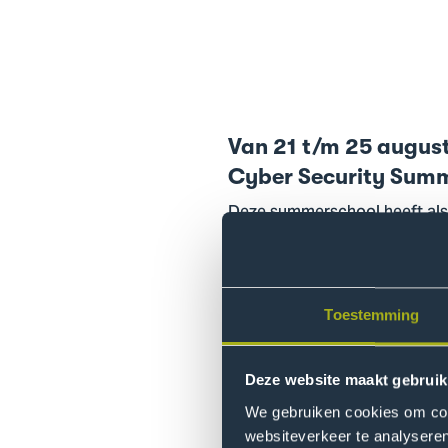
Van 21 t/m 25 august
Cyber ​​Security Sum
Deze summerschool heeft als 
hen te enthousiasmeren over 
geleden georganiseerd. Dit 
interessante workshops, gast
van de summerschool is Den H
Toestemming
bedrijfsbezoeken.
Deze website maakt gebruik
De mogelijkheden binnen het 
NCS3 proberen we dan ook zo 
We gebruiken cookies om cont
Denk bijvoorbeeld aan een CI
websiteverkeer te analyseren