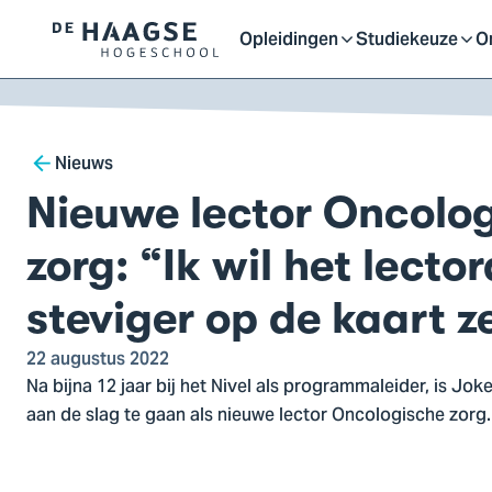
Proefstuderen
Contact en bereikbaarh
Opleidingen
Studiekeuze
O
Logo
Open
Open
O
van
a naar
De
ontent
Haagse
of
of
o
Breadcrumb
Hogeschool,
Nieuws
ga
Nieuwe lector Oncolo
sluit
sluit
sl
naar
de
zorg: “Ik wil het lecto
homepagina
submenu
submenu
s
steviger op de kaart z
22 augustus 2022
Na bijna 12 jaar bij het Nivel als programmaleider, is Jo
aan de slag te gaan als nieuwe lector Oncologische zorg.