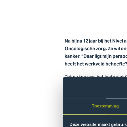
Na bijna 12 jaar bij het Nive
Oncologische zorg. Ze wil on
kanker. “Daar ligt mijn perso
heeft het werkveld behoefte
Tot nu toe was het lectoraat
er ruimte voor uitbreiding. “D
groot onderzoeksgebied! Alle
veelheid aan focusgebieden. D
mogelijkheden zijn eindeloos
Toestemming
hebben jullie behoefte aan? 
mooi aan onderzoek op lector
Deze website maakt gebruik