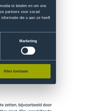
 media te bieden en om ons
ze partners voor social
nformatie die u aan ze heeft
. “Bij het Nivel was mijn
 dat mensen na een geslaagde
t vind ik fascinerend.
 Bij het Nivel onderzochten
Marketing
 betekenen voor hun
 licht schijnen op de nazorg-
eïntegratie en betere algehele
ten bij de wensen en
ker of op de late effecten van
Alles toestaan
ften.”
te zetten, bijvoorbeeld door