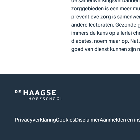
de samenwerkingsverbanden uit
zorggebieden is een meer mult
preventieve zorg is samenwer
andere lectoraten. Gezonde 
immers de kans op allerlei ch
diabetes, noem maar op. Natuu
goed van dienst kunnen zijn 
Logo
van
De
Privacyverklaring
Cookies
Disclaimer
Aanmelden en ins
Haagse
Hogeschool,
ga