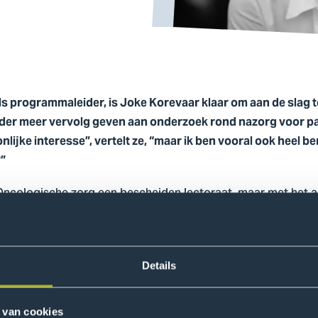
l als programmaleider, is Joke Korevaar klaar om aan de slag 
der meer vervolg geven aan onderzoek rond nazorg voor pat
onlijke interesse”, vertelt ze, “maar ik ben vooral ook heel
?”
 Oncologische zorg een bescheiden lectoraat, maar met het 
e vraag is dan natuurlijk: waar gaan we beginnen?”, vertelt z
en al door de verschillende typen tumoren en verschillende t
aarnaast kun je je richten op palliatieve zorg, preventieve 
. Daarom ga ik in mijn beginperiode vooral veel gesprekken 
Details
En hoe kunnen we samen zo veel mogelijk betekenen voor de
aatsniveau: als de onderzoeksresultaten goed zijn, kun je 
 van cookies