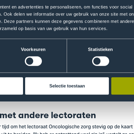
ent en advertenties te personaliseren, om functies voor social
egint in het ziekenhuis
. Ook delen we informatie over uw gebruik van onze site met on
e. Deze partners kunnen deze gegevens combineren met andere i
ring en expertise die ze eerder opdeed mee naar het lectoraat
erzameld op basis van uw gebruik van hun services.
controle van patiënten met kanker. Uit ons onderzoek bleek
 bij de huisarts belanden, tot wel 15 jaar na de diagnose. Da
natuurlijk: hoe kunnen we dit tegengaan en zelfs voorkomen?
Voorkeuren
Statistieken
 om deze groep te ondersteunen en wat zij nog meer kunnen
begint natuurlijk al in het ziekenhuis. Daarom wil ik nu meer
pecialistische zorg. Hoe kan die bijdragen aan een snellere r
ndeling? Ik denk zelf dat het antwoord ligt in beter aanslui
ook bij het risico dat een patiënt loopt op terugkeer van kan
Selectie toestaan
lijke aanpak, waarbij meer oog is voor specifieke zorgbehoe
met andere lectoraten
tijd om het lectoraat Oncologische zorg stevig op de kaart 