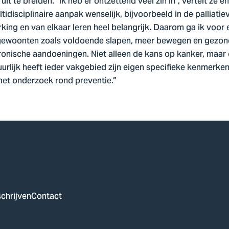
 te breiden. “Ik heb er ontzettend veel zin in”, vertelt ze e
idisciplinaire aanpak wenselijk, bijvoorbeeld in de palliatiev
king en van elkaar leren heel belangrijk. Daarom ga ik voo
gewoonten zoals voldoende slapen, meer bewegen en gezon
ronische aandoeningen. Niet alleen de kans op kanker, maar 
rlijk heeft ieder vakgebied zijn eigen specifieke kenmerken
met onderzoek rond preventie.”
chrijven
Contact