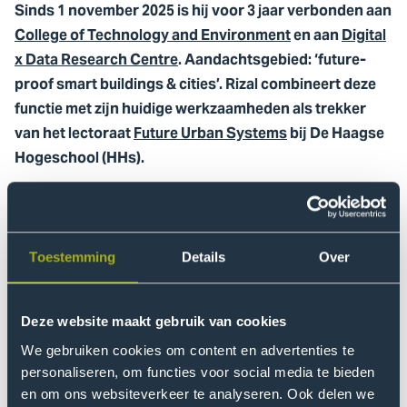
Sinds 1 november 2025 is hij voor 3 jaar verbonden aan
College of Technology and Environment
en aan
Digital
x Data Research Centre
. Aandachtsgebied: ‘future-
proof smart buildings & cities’. Rizal combineert deze
functie met zijn huidige werkzaamheden als trekker
van het lectoraat
Future Urban Systems
bij De Haagse
Hogeschool (HHs).
Uitwisseling collega’s en
studenten
Toestemming
Details
Over
Directeur Nellie van de Griend van Faculteit
Technologie, Innovatie en Samenleving (TIS) vat het als
volgt samen: “Deze eervolle benoeming van Rizal
Deze website maakt gebruik van cookies
Sebastian biedt hele mooie
We gebruiken cookies om content en advertenties te
samenwerkingsmogelijkheden met LSBU, zowel voor
personaliseren, om functies voor social media te bieden
uitwisseling van onderzoekers als voor docenten en
en om ons websiteverkeer te analyseren. Ook delen we