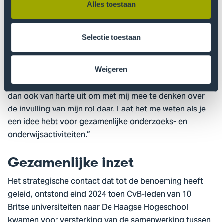
Alles toestaan
Ideeën voor invulling gevraagd
“Het bijzonder hoogleraarschap is niet alleen een
Selectie toestaan
nieuwe rol voor mij, maar ook een mooie stap voor mijn
lectoraat, voor de faculteit én voor Centre of Expertise
Mission Zero”, vervolgt Rizal. “Het opent nieuwe
Weigeren
mogelijkheden voor iedereen. Ik nodig iedereen hierbij
dan ook van harte uit om met mij mee te denken over
de invulling van mijn rol daar. Laat het me weten als je
een idee hebt voor gezamenlijke onderzoeks- en
onderwijsactiviteiten.”
Gezamenlijke inzet
Het strategische contact dat tot de benoeming heeft
geleid, ontstond eind 2024 toen CvB-leden van 10
Britse universiteiten naar De Haagse Hogeschool
kwamen voor versterking van de samenwerking tussen