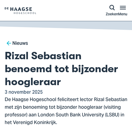
a naar
ontent
Logo
Zoeken
Menu
van
De
Haagse
Breadcrumb
Hogeschool,
Nieuws
ga
Rizal Sebastian
naar
de
benoemd tot bijzonder
homepagina
hoogleraar
3 november 2025
De Haagse Hogeschool feliciteert lector Rizal Sebastian
met zijn benoeming tot bijzonder hoogleraar (visiting
professor) aan London South Bank University (LSBU) in
het Verenigd Koninkrijk.