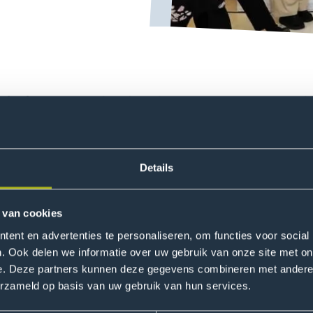
OVIS European University Alliance brengt ons een stap dic
an de UNINOVIS student board maakten we echt een sprong.
tnerinstellingen actief deel aan de General Assembly. Met 
mstige koers van de alliantie vorm.
Details
ek in Málaga laat zien hoever UNINOVIS is gekomen. Samen 
rtrouwen om te komen tot concrete strategische beslissing
 van cookies
en een steeds sterkere koppeling tussen onderwijs, onderz
ent en advertenties te personaliseren, om functies voor social
 naar impact.”
. Ook delen we informatie over uw gebruik van onze site met on
e. Deze partners kunnen deze gegevens combineren met andere i
erzameld op basis van uw gebruik van hun services.