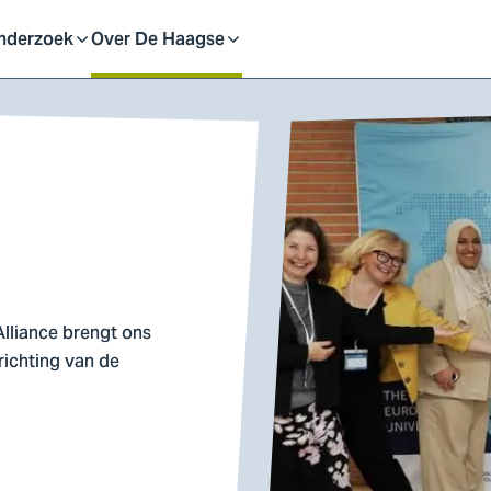
eid
nderzoek
Over De Haagse
pen
Open
f
of
uit
sluit
ubmenu
submenu
lliance brengt ons
richting van de