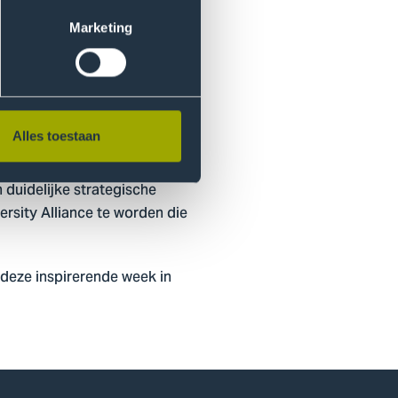
 Workshop plaats, waar we
iviteiten versterkten we de
Marketing
den veelbelovende
rnemerschap, voedselsystemen
Alles toestaan
duidelijke strategische
rsity Alliance te worden die
 deze inspirerende week in