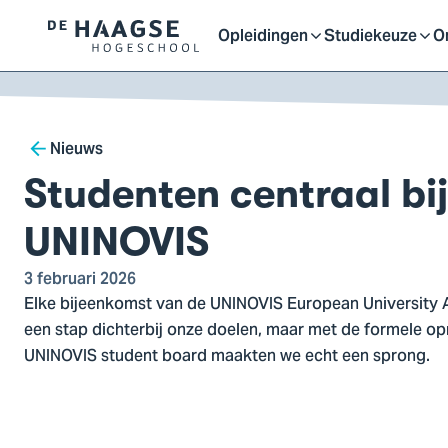
Proefstuderen
Contact en bereikbaarh
Opleidingen
Studiekeuze
O
Logo
Open
Open
O
van
a naar
De
ontent
Haagse
of
of
o
Breadcrumb
Hogeschool,
Nieuws
ga
Studenten centraal bij
sluit
sluit
sl
naar
de
UNINOVIS
homepagina
submenu
submenu
s
3 februari 2026
Elke bijeenkomst van de UNINOVIS European University A
een stap dichterbij onze doelen, maar met de formele op
UNINOVIS student board maakten we echt een sprong.