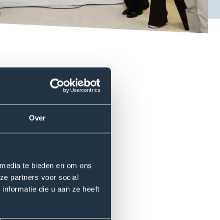
hterbij onze doelen, maar
 Afgelopen week in Malaga
hun bijdrage aan strategische
Over
met mijn collega bestuurders
en. Met actieve
oek en innovatie, beweegt de
 media te bieden en om ons
ze partners voor social
nformatie die u aan ze heeft