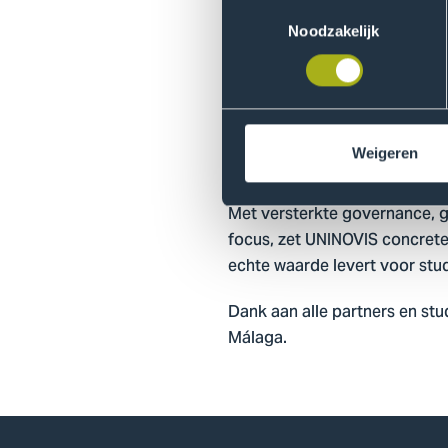
Naast de general assembly 
Toestemmingsselectie
met tien andere allianties do
Noodzakelijk
koppeling tussen onderwijs,
samenwerkingsmogelijkheden 
en duurzaam toerisme.
Weigeren
Waarde voor s
Met versterkte governance, g
focus, zet UNINOVIS concrete
echte waarde levert voor stu
Dank aan alle partners en st
Málaga.