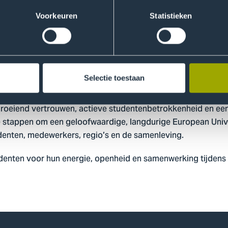
vonden ook de UNINOVIS Research Conference en de DiPYUA
’s en dont’s van digital platforms bespraken. Tijdens deze act
Voorkeuren
Statistieken
 toegepast onderzoek en maatschappelijke impact, en open
op het gebied van halfgeleiders, data science & AI, onde
Selectie toestaan
tudenten
roeiend vertrouwen, actieve studentenbetrokkenheid en een 
 stappen om een geloofwaardige, langdurige European Unive
denten, medewerkers, regio’s en de samenleving.
udenten voor hun energie, openheid en samenwerking tijdens