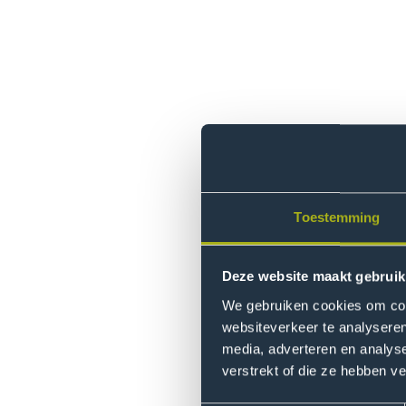
Elke bijeenkomst van de UNIN
met de formele oprichting v
namen studenten van alle par
discussies gaven ze de toeko
Toestemming
Elisabeth Minnemann: “De we
bouwen aan meer onderling ve
Deze website maakt gebruik
betrokkenheid van studenten 
We gebruiken cookies om cont
alliantie duidelijk van ambitie
websiteverkeer te analyseren
media, adverteren en analys
Veelbelovend
verstrekt of die ze hebben v