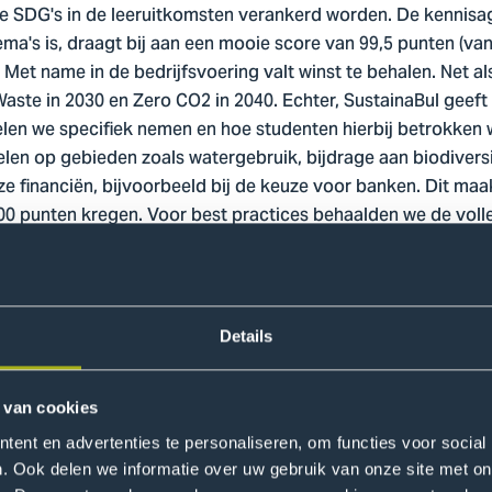
e SDG's in de leeruitkomsten verankerd worden. De kennisag
ma's is, draagt bij aan een mooie score van 99,5 punten (va
Met name in de bedrijfsvoering valt winst te behalen. Net als
aste in 2030 en Zero CO2 in 2040. Echter, SustainaBul geeft
elen we specifiek nemen en hoe studenten hierbij betrokke
len op gebieden zoals watergebruik, bijdrage aan biodiversi
financiën, bijvoorbeeld bij de keuze voor banken. Dit maa
100 punten kregen. Voor best practices behaalden we de voll
totale score van 243,75 punten.
e stappen, met name op gebied van onderwijs en bedrijfsvoe
hoe zij invulling geeft aan duurzaamheid en hoe aan de Sust
Details
rken we aan het bewustzijn van medewerkers rondom duurza
 van cookies
hier
.
ent en advertenties te personaliseren, om functies voor social
. Ook delen we informatie over uw gebruik van onze site met on