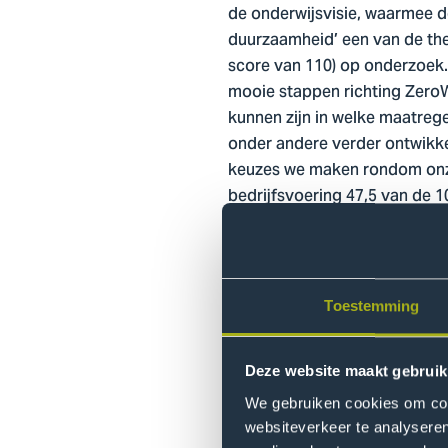
de onderwijsvisie, waarmee d
duurzaamheid’ een van de the
score van 110) op onderzoek. 
mooie stappen richting ZeroW
kunnen zijn in welke maatreg
onder andere verder ontwikke
keuzes we maken rondom onze 
bedrijfsvoering 47,5 van de 
Hiermee komen we uit op een 
Komend jaar zetten we verder
beschrijft in het curriculum 
Toestemming
wordt gewerkt. Daarnaast we
doen is daarbij van belang.
Deze website maakt gebruik
Het
volledige rapport lees je 
We gebruiken cookies om cont
websiteverkeer te analyseren