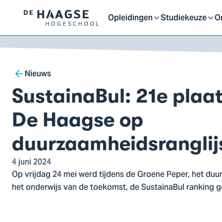
Proefstuderen
Contact en bereikbaarh
Opleidingen
Studiekeuze
O
Logo
Open
Open
O
van
a naar
De
ontent
Haagse
of
of
o
Breadcrumb
Hogeschool,
Nieuws
ga
SustainaBul: 21e plaa
sluit
sluit
sl
naar
de
De Haagse op
homepagina
submenu
submenu
s
duurzaamheidsranglij
4 juni 2024
Op vrijdag 24 mei werd tijdens de Groene Peper, het du
het onderwijs van de toekomst, de SustainaBul ranking 