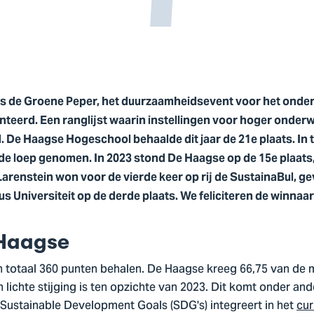
ns de Groene Peper, het duurzaamheidsevent voor het onder
teerd. Een ranglijst waarin instellingen voor hoger onder
De Haagse Hogeschool behaalde dit jaar de 21e plaats. In t
e loep genomen. In 2023 stond De Haagse op de 15e plaats,
Larenstein won voor de vierde keer op rij de SustainaBul, g
s Universiteit op de derde plaats. We feliciteren de winnaa
 Haagse
 in totaal 360 punten behalen. De Haagse kreeg 66,75 van de
 lichte stijging is ten opzichte van 2023. Dit komt onder an
e Sustainable Development Goals (SDG's) integreert in het
cur