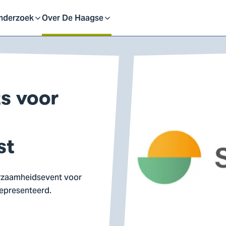
eid
nderzoek
Over De Haagse
pen
Open
f
of
ts voor
uit
sluit
ubmenu
submenu
st
urzaamheidsevent voor
gepresenteerd.