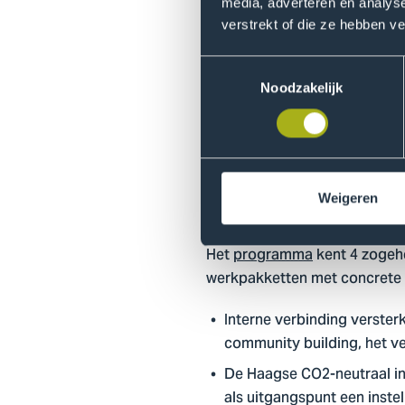
Duurzaamheid i
media, adverteren en analys
verstrekt of die ze hebben v
Elk jaar levert onze deelnam
steeds meer inzicht in wat w
Toestemmingsselectie
formuleren van de aanpak va
Noodzakelijk
duurzaamheid en rechtvaardig
organisatie in het bereiken v
rechtvaardigheid meer zichtba
Weigeren
Wat gaan we d
Het
programma
kent 4 zogehe
werkpakketten met concrete p
Interne verbinding verster
community building, het 
De Haagse CO2-neutraal in
als uitgangspunt een inste