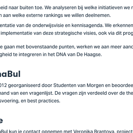
id naar buiten toe. We analyseren bij welke initiatieven we 
 en aan welke externe rankings we willen deelnemen.
entatie van de onderwijsvisie en kennisagenda. We erkenne
 implementatie van deze strategische visies, ook via dit pr
 te gaan met bovenstaande punten, werken we aan meer aan
heid te integreren in het DNA van De Haagse.
naBul
2012 georganiseerd door Studenten van Morgen en beoorde
hand van een vragenlijst. De vragen zijn verdeeld over de t
svoering, en best practices.
e
aBul kun je contact opnemen met Veronika Brantova, projec