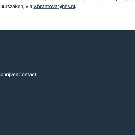
tuurszaken, via
v.brantova@hhs.nl
.
chrijven
Contact