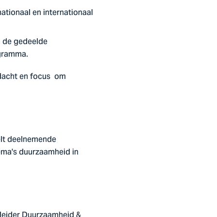
nationaal en internationaal
n de gedeelde
ogramma.
dacht en focus om
elt deelnemende
hema's duurzaamheid in
tleider Duurzaamheid &