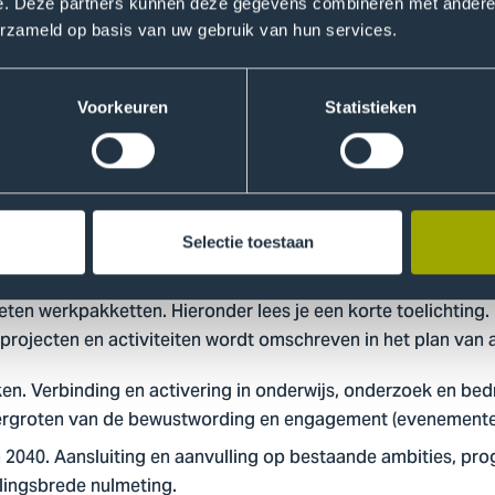
ntegreren in het DNA van De H
e. Deze partners kunnen deze gegevens combineren met andere i
erzameld op basis van uw gebruik van hun services.
e aan de SustainaBul waardevolle feedback op van de beoord
e al doen en waar we stappen kunnen zetten. Deze feedback
n het programma Duurzaamheid en Rechtvaardigheid. Het d
Voorkeuren
Statistieken
heid te integreren in het DNA van onze hogeschool. Hiermee
an de ambities uit het Instellingsplan 2023-2028, en maken 
ar. Zowel intern als extern.
Selectie toestaan
oen?
ten werkpakketten. Hieronder lees je een korte toelichting. 
rojecten en activiteiten wordt omschreven in het plan van 
ken. Verbinding en activering in onderwijs, onderzoek en bed
vergroten van de bewustwording en engagement (evenemente
 2040. Aansluiting en aanvulling op bestaande ambities, pr
llingsbrede nulmeting.